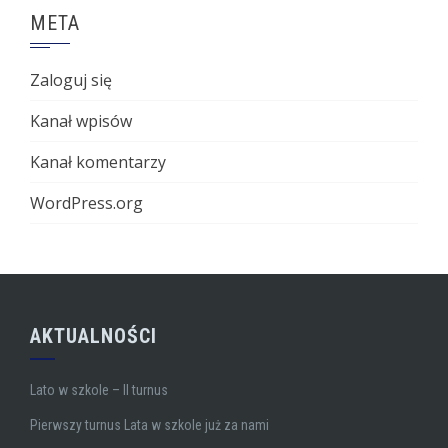
META
Zaloguj się
Kanał wpisów
Kanał komentarzy
WordPress.org
AKTUALNOŚCI
Lato w szkole – II turnus
Pierwszy turnus Lata w szkole już za nami