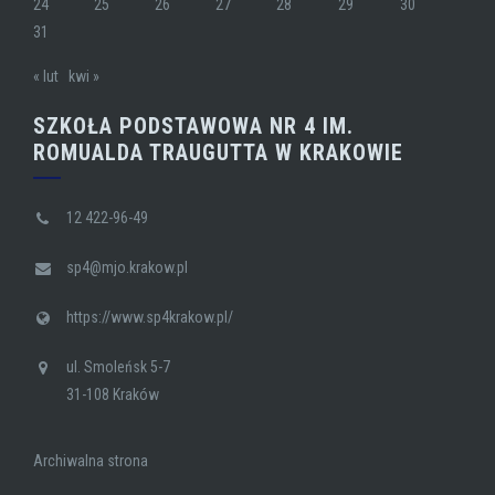
24
25
26
27
28
29
30
31
« lut
kwi »
SZKOŁA PODSTAWOWA NR 4 IM.
ROMUALDA TRAUGUTTA W KRAKOWIE
12 422-96-49
sp4@mjo.krakow.pl
https://www.sp4krakow.pl/
ul. Smoleńsk 5-7
31-108 Kraków
Archiwalna strona