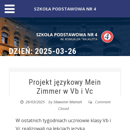
SZKOŁA PODSTAWOWA NR 4
Skip
to
content
DZIEŃ:
2025-03-26
Projekt językowy Mein
Zimmer w Vb i Vc
26/03/2025
by
Sławomir Mamoń
Comment
Closed
W ostatnich tygodniach uczniowie klasy Vb i
Vc realizowali na lekcjach języka