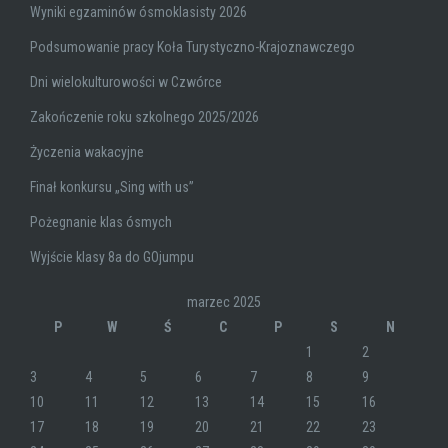
Wyniki egzaminów ósmoklasisty 2026
Podsumowanie pracy Koła Turystyczno-Krajoznawczego
Dni wielokulturowości w Czwórce
Zakończenie roku szkolnego 2025/2026
Życzenia wakacyjne
Finał konkursu „Sing with us”
Pożegnanie klas ósmych
Wyjście klasy 8a do GOjumpu
marzec 2025
P
W
Ś
C
P
S
N
1
2
3
4
5
6
7
8
9
10
11
12
13
14
15
16
17
18
19
20
21
22
23