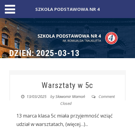
SZKOŁA PODSTAWOWA NR 4
Skip
to
content
DZIEŃ:
2025-03-13
Warsztaty w 5c
13/03/2025
by
Sławomir Mamoń
Comment
Closed
13 marca klasa 5c miała przyjemność wziąć
udział w warsztatach, (więcej…)...