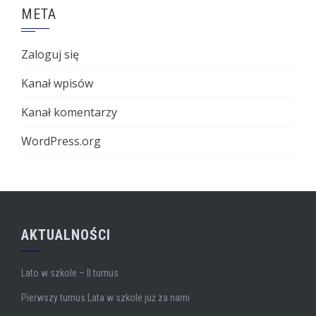
META
Zaloguj się
Kanał wpisów
Kanał komentarzy
WordPress.org
AKTUALNOŚCI
Lato w szkole – II turnus
Pierwszy turnus Lata w szkole już za nami