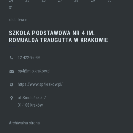
24
25
26
27
28
29
30
31
« lut
kwi »
SZKOŁA PODSTAWOWA NR 4 IM.
ROMUALDA TRAUGUTTA W KRAKOWIE
12 422-96-49
sp4@mjo.krakow.pl
https://www.sp4krakow.pl/
ul. Smoleńsk 5-7
31-108 Kraków
Archiwalna strona