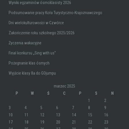
Wyniki egzaminów ósmoklasisty 2026
Podsumowanie pracy Koła Turystyczno-Krajoznawczego
Dni wielokulturowości w Czwórce
Zakończenie roku szkolnego 2025/2026
Życzenia wakacyjne
Finał konkursu „Sing with us”
Pożegnanie klas ósmych
Wyjście klasy 8a do GOjumpu
marzec 2025
P
W
Ś
C
P
S
N
1
2
3
4
5
6
7
8
9
10
11
12
13
14
15
16
17
18
19
20
21
22
23