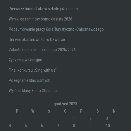
Pierwszy turnus Lata w szkole już za nami
Wyniki egzaminów ósmoklasisty 2026
Podsumowanie pracy Koła Turystyczno-Krajoznawczego
Dni wielokulturowości w Czwórce
Zakończenie roku szkolnego 2025/2026
Życzenia wakacyjne
Finał konkursu „Sing with us”
Pożegnanie klas ósmych
Wyjście klasy 8a do GOjumpu
grudzień 2023
P
W
Ś
C
P
S
N
1
2
3
4
5
6
7
8
9
10