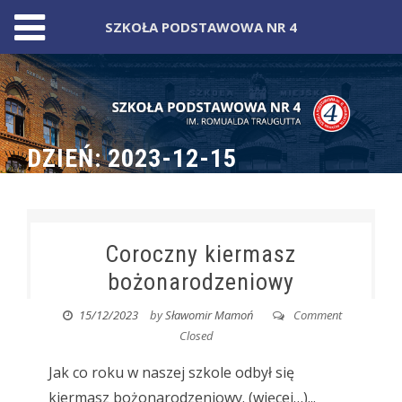
SZKOŁA PODSTAWOWA NR 4
Skip
to
content
DZIEŃ:
2023-12-15
Coroczny kiermasz
bożonarodzeniowy
15/12/2023
by
Sławomir Mamoń
Comment
Closed
Jak co roku w naszej szkole odbył się
kiermasz bożonarodzeniowy. (więcej…)...