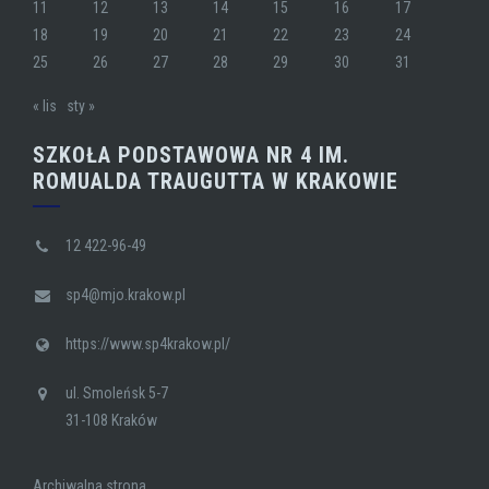
11
12
13
14
15
16
17
18
19
20
21
22
23
24
25
26
27
28
29
30
31
« lis
sty »
SZKOŁA PODSTAWOWA NR 4 IM.
ROMUALDA TRAUGUTTA W KRAKOWIE
12 422-96-49
sp4@mjo.krakow.pl
https://www.sp4krakow.pl/
ul. Smoleńsk 5-7
31-108 Kraków
Archiwalna strona