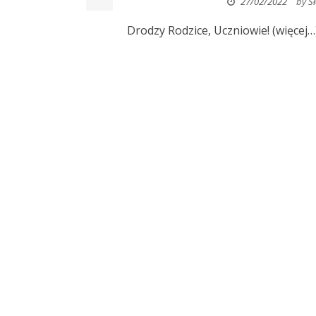
27/02/2022
by
S
Drodzy Rodzice, Uczniowie! (więcej…).