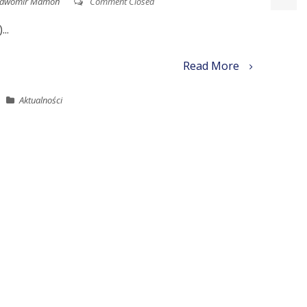
ławomir Mamoń
Comment Closed
..
Read More
Aktualności