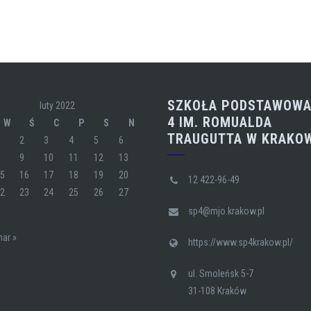
SZKOŁA PODSTAWOWA
luty 2022
4 IM. ROMUALDA
W
Ś
C
P
S
N
TRAUGUTTA W KRAKO
1
2
3
4
5
6
8
9
10
11
12
13
15
16
17
18
19
20
12 422-96-49
22
23
24
25
26
27
sp4@mjo.krakow.pl
ar »
https://www.sp4krakow.pl/
ul. Smoleńsk 5-7
31-108 Kraków