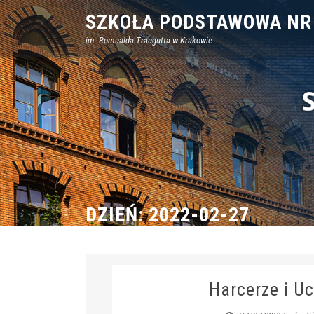
Skip
SZKOŁA PODSTAWOWA NR
to
im. Romualda Traugutta w Krakowie
content
DZIEŃ:
2022-02-27
Harcerze i U