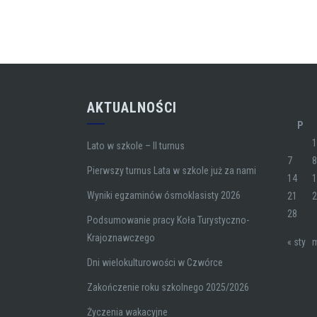
AKTUALNOŚCI
P
Lato w szkole – II turnus
7
Pierwszy turnus Lata w szkole już za nami
14
Wyniki egzaminów ósmoklasisty 2026
21
28
Podsumowanie pracy Koła Turystyczno-
Krajoznawczego
« sty
m
Dni wielokulturowości w Czwórce
Zakończenie roku szkolnego 2025/2026
Życzenia wakacyjne