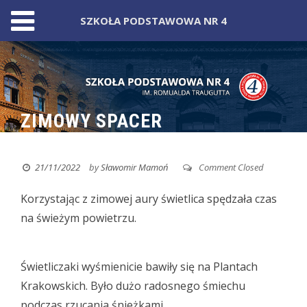
SZKOŁA PODSTAWOWA NR 4
Skip
to
content
ZIMOWY SPACER
21/11/2022
by
Sławomir Mamoń
Comment Closed
Korzystając z zimowej aury świetlica spędzała czas
na świeżym powietrzu.
Świetliczaki wyśmienicie bawiły się na Plantach
Krakowskich. Było dużo radosnego śmiechu
podczas rzucania śnieżkami.