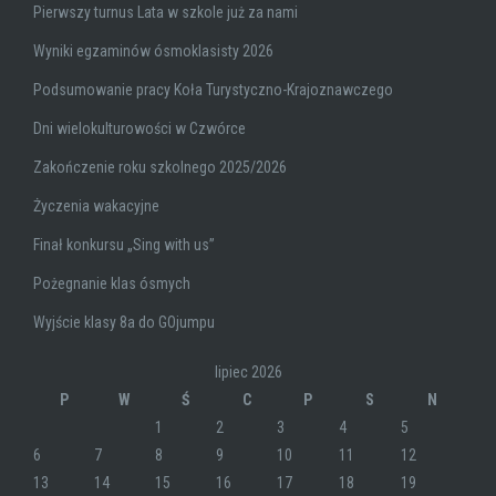
Pierwszy turnus Lata w szkole już za nami
Wyniki egzaminów ósmoklasisty 2026
Podsumowanie pracy Koła Turystyczno-Krajoznawczego
Dni wielokulturowości w Czwórce
Zakończenie roku szkolnego 2025/2026
Życzenia wakacyjne
Finał konkursu „Sing with us”
Pożegnanie klas ósmych
Wyjście klasy 8a do GOjumpu
lipiec 2026
P
W
Ś
C
P
S
N
1
2
3
4
5
6
7
8
9
10
11
12
13
14
15
16
17
18
19