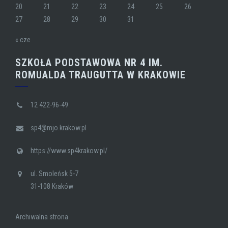
20
21
22
23
24
25
26
27
28
29
30
31
« cze
SZKOŁA PODSTAWOWA NR 4 IM.
ROMUALDA TRAUGUTTA W KRAKOWIE
12 422-96-49
sp4@mjo.krakow.pl
https://www.sp4krakow.pl/
ul. Smoleńsk 5-7
31-108 Kraków
Archiwalna strona