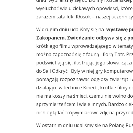
dniu wybraliśmy się do Doliny Kościeliskie
wysłuchać wielu ciekawych opowieści, które
zarazem tata Idki Kłosok – naszej uczennicy
W drugim dniu udaliśmy się na
wystawę pr
Zakopanem. Zwiedzanie odbywa się z p
krótkiego filmu wprowadzającego w tematyk
można zapoznać się z fauną i florą Tatr. P
podświetlają się, ilustrując jego słowa. Łącz
do Sali Odkryć. Były w niej gry komputerowe
pomagają rozpoznawać odgłosy zwierząt i ć
działające w technice Kinect ; krótkie film
nie ma koszy na śmieci, czemu nie wolno do
sprzymierzeńcem i wiele innych. Bardzo c
nich oglądać trójwymiarowe zdjęcia przyrod
W ostatnim dniu udaliśmy się na Polanę Ru