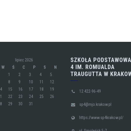
SZKOŁA PODSTAWOWA
lipiec 2026
4 IM. ROMUALDA
W
Ś
C
P
S
N
TRAUGUTTA W KRAKO
1
2
3
4
5
7
8
9
10
11
12
14
15
16
17
18
19
12 422-96-49
21
22
23
24
25
26
28
29
30
31
sp4@mjo.krakow.pl
https://www.sp4krakow.pl/
ul. Smoleńsk 5-7