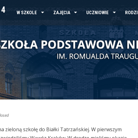
 4
W SZKOLE
ZAJĘCIA
UCZNIOWIE
RODZI
losed
na zieloną szkołę do Białki Tatrzańskiej.
W pierwszym