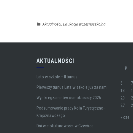
Aktualności
,
Edukacja wczesnoszkolna
AKTUALNOŚCI
P
Lato w szkole – II turnus
6
Pierwszy turnus Lata w szkole już za nami
13
Wyniki egzaminów ósmoklasisty 2026
20
27
Podsumowanie pracy Koła Turystyczno-
Krajoznawczego
« cze
Dni wielokulturowości w Czwórce