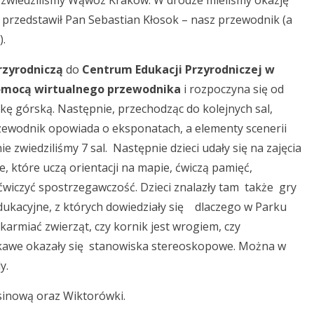
j, zwiedziliśmy Wąwóz Kraków. W drodze mieliśmy okazję
 przedstawił Pan Sebastian Kłosok – nasz przewodnik (a
).
zyrodniczą
do
Centrum Edukacji Przyrodniczej w
omocą wirtualnego przewodnika
i rozpoczyna się od
ę górską. Następnie, przechodząc do kolejnych sal,
rzewodnik opowiada o eksponatach, a elementy scenerii
nie zwiedziliśmy 7 sal. Następnie dzieci udały się na zajęcia
, które uczą orientacji na mapie, ćwiczą pamięć,
wiczyć spostrzegawczość. Dzieci znalazły tam także gry
y edukacyjne, z których dowiedziały się dlaczego w Parku
karmiać zwierząt, czy kornik jest wrogiem, czy
iekawe okazały się stanowiska stereoskopowe. Można w
y.
sinową oraz Wiktorówki.