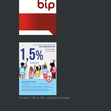
Przekaż 1,5% na SP4 - plakat promocyjny