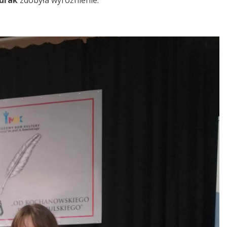
iurak
zdobyła wyróżnienie.