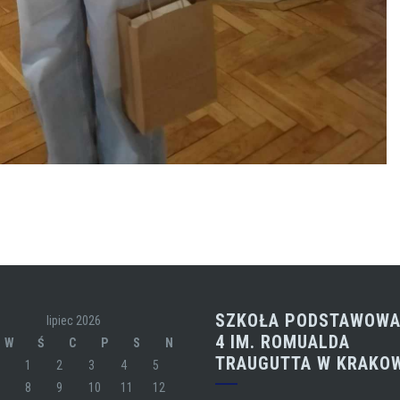
SZKOŁA PODSTAWOWA
lipiec 2026
4 IM. ROMUALDA
W
Ś
C
P
S
N
TRAUGUTTA W KRAKO
1
2
3
4
5
7
8
9
10
11
12