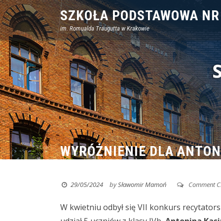
Skip
SZKOŁA PODSTAWOWA NR
to
im. Romualda Traugutta w Krakowie
content
WYRÓŻNIENIE DLA ANTON
29/05/2024
by
Sławomir Mamoń
Comment C
W kwietniu odbył się VII konkurs recytato