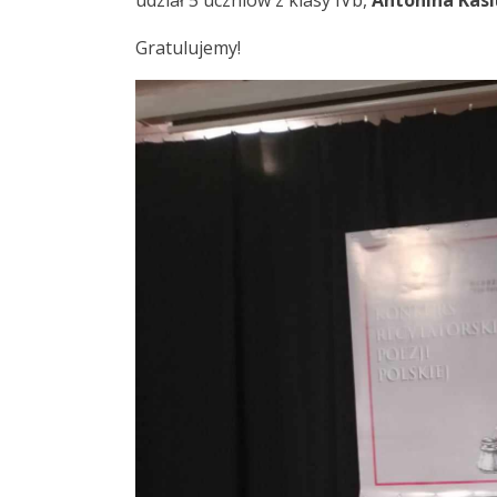
udział 5 uczniów z klasy IVb,
Antonina Kas
Gratulujemy!