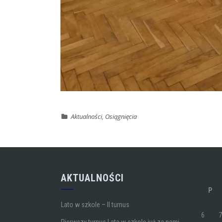
Aktualności
,
Osiągnięcia
AKTUALNOŚCI
P
Lato w szkole – II turnus
6