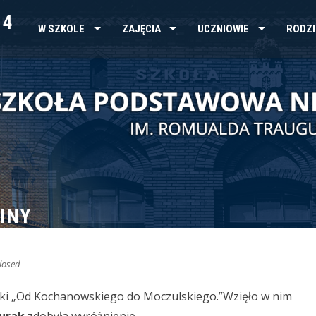
 4
W SZKOLE
ZAJĘCIA
UCZNIOWIE
RODZI
INY
losed
rski „Od Kochanowskiego do Moczulskiego.”
Wzięło w nim