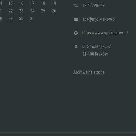
14
15
16
17
18
19
12 422-96-49
21
22
23
24
25
26
28
29
30
31
sp4@mjo.krakow.pl
https://www.sp4krakow.pl/
ul. Smoleńsk 5-7
31-108 Kraków
Archiwalna strona