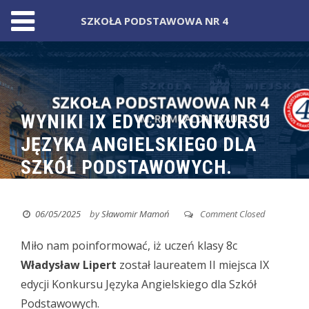
SZKOŁA PODSTAWOWA NR 4
Skip
to
content
WYNIKI IX EDYCJI KONKURSU
JĘZYKA ANGIELSKIEGO DLA
SZKÓŁ PODSTAWOWYCH.
06/05/2025
by
Sławomir Mamoń
Comment Closed
Miło nam poinformować,
iż uczeń klasy 8c
Władysław Lipert
został laureatem II miejsca IX
edycji Konkursu Języka Angielskiego dla Szkół
Podstawowych.