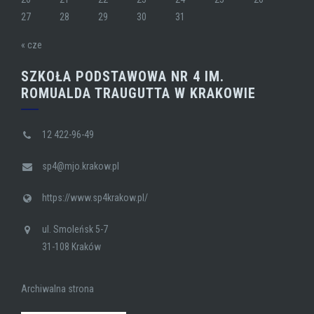
27
28
29
30
31
« cze
SZKOŁA PODSTAWOWA NR 4 IM.
ROMUALDA TRAUGUTTA W KRAKOWIE
12 422-96-49
sp4@mjo.krakow.pl
https://www.sp4krakow.pl/
ul. Smoleńsk 5-7
31-108 Kraków
Archiwalna strona