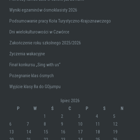
Wyniki egzaminów ósmoklasisty 2026
Podsumowanie pracy Koła Turystyczno-Krajoznawczego
Dni wielokulturowości w Czwórce
Zakończenie roku szkolnego 2025/2026
Życzenia wakacyjne
Finał konkursu „Sing with us”
Pożegnanie klas ósmych
Wyjście klasy 8a do GOjumpu
lipiec 2026
P
W
Ś
C
P
S
N
1
2
3
4
5
6
7
8
9
10
11
12
13
14
15
16
17
18
19
20
21
22
23
24
25
26