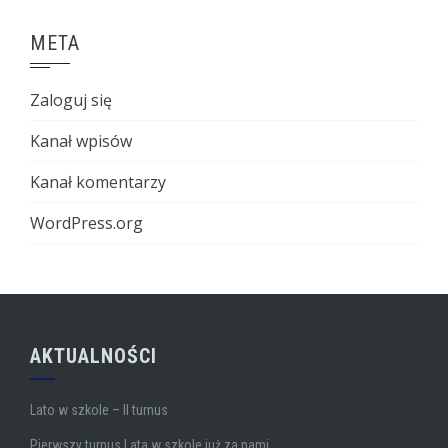
META
Zaloguj się
Kanał wpisów
Kanał komentarzy
WordPress.org
AKTUALNOŚCI
Lato w szkole – II turnus
Pierwszy turnus Lata w szkole już za nami