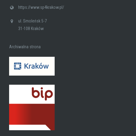
https://www.sp4krakow.pl/
ul. Smoleńsk 5-7
31-108 Kraków
Archiwalna strona