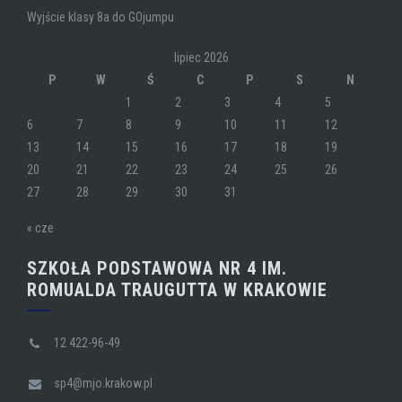
Wyjście klasy 8a do GOjumpu
lipiec 2026
P
W
Ś
C
P
S
N
1
2
3
4
5
6
7
8
9
10
11
12
13
14
15
16
17
18
19
20
21
22
23
24
25
26
27
28
29
30
31
« cze
SZKOŁA PODSTAWOWA NR 4 IM.
ROMUALDA TRAUGUTTA W KRAKOWIE
12 422-96-49
sp4@mjo.krakow.pl