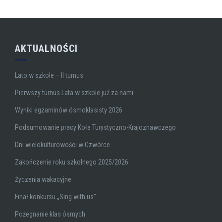
AKTUALNOŚCI
Lato w szkole – II turnus
Pierwszy turnus Lata w szkole już za nami
Wyniki egzaminów ósmoklasisty 2026
Podsumowanie pracy Koła Turystyczno-Krajoznawczego
Dni wielokulturowości w Czwórce
Zakończenie roku szkolnego 2025/2026
Życzenia wakacyjne
Finał konkursu „Sing with us”
Pożegnanie klas ósmych