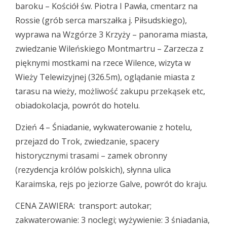
baroku – Kościół św. Piotra I Pawła, cmentarz na
Rossie (grób serca marszałka j. Piłsudskiego),
wyprawa na Wzgórze 3 Krzyży – panorama miasta,
zwiedzanie Wileńskiego Montmartru – Zarzecza z
pięknymi mostkami na rzece Wilence, wizyta w
Wieży Telewizyjnej (326.5m), oglądanie miasta z
tarasu na wieży, możliwość zakupu przekąsek etc,
obiadokolacja, powrót do hotelu.
Dzień 4 – Śniadanie, wykwaterowanie z hotelu,
przejazd do Trok, zwiedzanie, spacery
historycznymi trasami – zamek obronny
(rezydencja królów polskich), słynna ulica
Karaimska, rejs po jeziorze Galve, powrót do kraju.
CENA ZAWIERA: transport: autokar;
zakwaterowanie: 3 noclegi; wyżywienie: 3 śniadania,