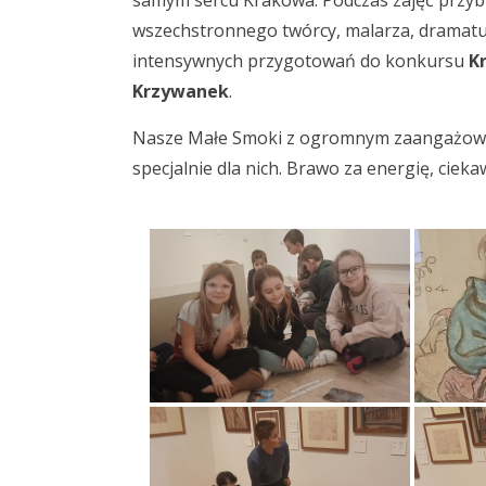
samym sercu Krakowa.
Podczas zajęć przyb
wszechstronnego twórcy, malarza, dramaturg
intensywnych przygotowań do konkursu
K
Krzywanek
.
Nasze Małe Smoki z ogromnym zaangażowa
specjalnie dla nich. Brawo za energię, cieka