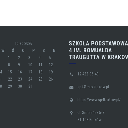
SZKOŁA PODSTAWOWA
lipiec 2026
4 IM. ROMUALDA
W
Ś
C
P
S
N
TRAUGUTTA W KRAKO
1
2
3
4
5
7
8
9
10
11
12
14
15
16
17
18
19
12 422-96-49
21
22
23
24
25
26
28
29
30
31
sp4@mjo.krakow.pl
https://www.sp4krakow.pl/
ul. Smoleńsk 5-7
31-108 Kraków