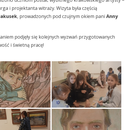
liżono uczniom postać wybitnego krakowskiego artysty –
a i projektanta witraży. Wizyta była częścią
rakusek
, prowadzonych pod czujnym okiem pani
Anny
niem podjęły się kolejnych wyzwań przygotowanych
wość i świetną pracę!