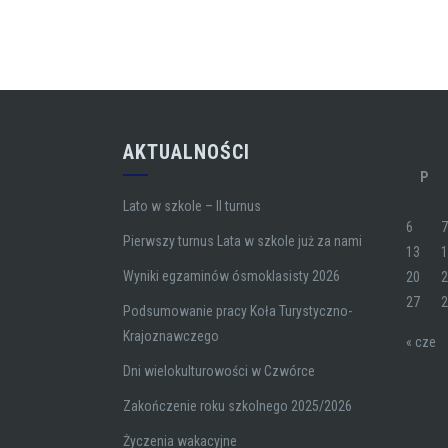
AKTUALNOŚCI
P
Lato w szkole – II turnus
6
Pierwszy turnus Lata w szkole już za nami
13
Wyniki egzaminów ósmoklasisty 2026
20
27
Podsumowanie pracy Koła Turystyczno-
Krajoznawczego
« cze
Dni wielokulturowości w Czwórce
Zakończenie roku szkolnego 2025/2026
Życzenia wakacyjne