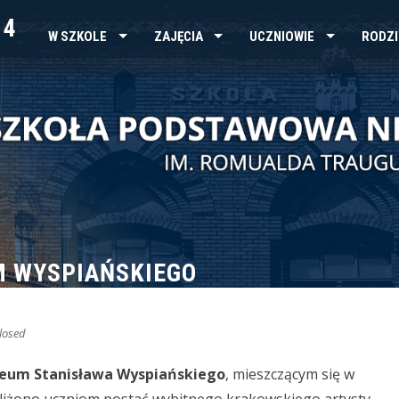
 4
W SZKOLE
ZAJĘCIA
UCZNIOWIE
RODZI
M WYSPIAŃSKIEGO
losed
eum Stanisława Wyspiańskiego
, mieszczącym się w