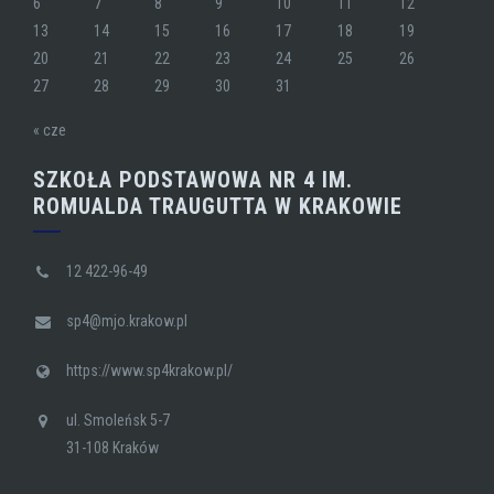
6
7
8
9
10
11
12
13
14
15
16
17
18
19
20
21
22
23
24
25
26
27
28
29
30
31
« cze
SZKOŁA PODSTAWOWA NR 4 IM.
ROMUALDA TRAUGUTTA W KRAKOWIE
12 422-96-49
sp4@mjo.krakow.pl
https://www.sp4krakow.pl/
ul. Smoleńsk 5-7
31-108 Kraków