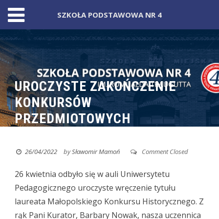
SZKOŁA PODSTAWOWA NR 4
Skip
to
content
UROCZYSTE ZAKOŃCZENIE
KONKURSÓW
PRZEDMIOTOWYCH
26/04/2022
by
Sławomir Mamoń
Comment Closed
26 kwietnia odbyło się w auli Uniwersytetu
Pedagogicznego uroczyste wręczenie tytułu
laureata Małopolskiego Konkursu Historycznego.
Z
rąk Pani Kurator, Barbary Nowak, nasza uczennica