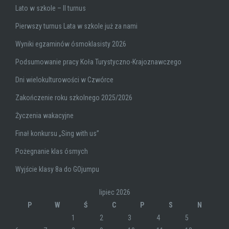
Lato w szkole – II turnus
Pierwszy turnus Lata w szkole już za nami
Wyniki egzaminów ósmoklasisty 2026
Podsumowanie pracy Koła Turystyczno-Krajoznawczego
Dni wielokulturowości w Czwórce
Zakończenie roku szkolnego 2025/2026
Życzenia wakacyjne
Finał konkursu „Sing with us”
Pożegnanie klas ósmych
Wyjście klasy 8a do GOjumpu
lipiec 2026
P
W
Ś
C
P
S
N
1
2
3
4
5