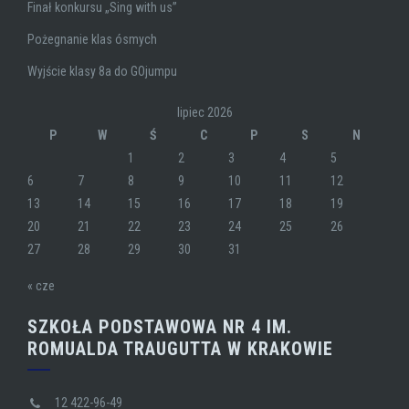
Finał konkursu „Sing with us”
Pożegnanie klas ósmych
Wyjście klasy 8a do GOjumpu
lipiec 2026
P
W
Ś
C
P
S
N
1
2
3
4
5
6
7
8
9
10
11
12
13
14
15
16
17
18
19
20
21
22
23
24
25
26
27
28
29
30
31
« cze
SZKOŁA PODSTAWOWA NR 4 IM.
ROMUALDA TRAUGUTTA W KRAKOWIE
12 422-96-49