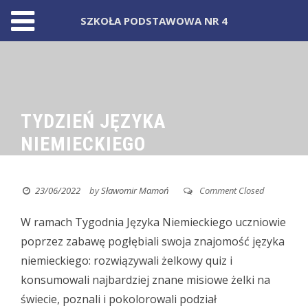
SZKOŁA PODSTAWOWA NR 4
Skip
to
content
TYDZIEŃ JĘZYKA
NIEMIECKIEGO
23/06/2022
by
Sławomir Mamoń
Comment Closed
W ramach Tygodnia Języka Niemieckiego uczniowie
poprzez zabawę pogłębiali swoja znajomość języka
niemieckiego:
rozwiązywali żelkowy quiz i
konsumowali najbardziej znane misiowe żelki na
świecie, poznali i pokolorowali podział