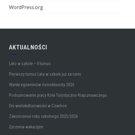
WordPress.org
AKTUALNOŚCI
Lato w szkole – II turnus
Pierwszy turnus Lata w szkole już za nami
Wyniki egzaminów ósmoklasisty 2026
Podsumowanie pracy Koła Turystyczno-Krajoznawczego
Dni wielokulturowości w Czwórce
Zakończenie roku szkolnego 2025/2026
Życzenia wakacyjne