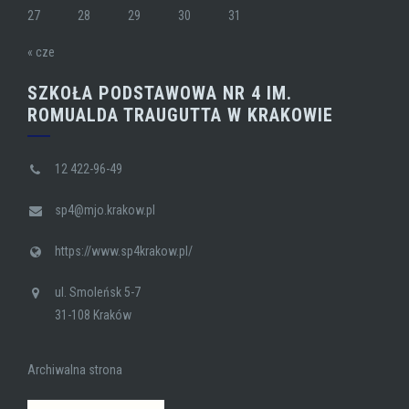
27
28
29
30
31
« cze
SZKOŁA PODSTAWOWA NR 4 IM.
ROMUALDA TRAUGUTTA W KRAKOWIE
12 422-96-49
sp4@mjo.krakow.pl
https://www.sp4krakow.pl/
ul. Smoleńsk 5-7
31-108 Kraków
Archiwalna strona