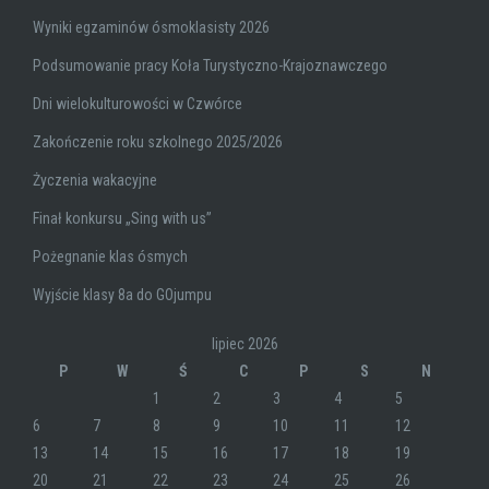
Wyniki egzaminów ósmoklasisty 2026
Podsumowanie pracy Koła Turystyczno-Krajoznawczego
Dni wielokulturowości w Czwórce
Zakończenie roku szkolnego 2025/2026
Życzenia wakacyjne
Finał konkursu „Sing with us”
Pożegnanie klas ósmych
Wyjście klasy 8a do GOjumpu
lipiec 2026
P
W
Ś
C
P
S
N
1
2
3
4
5
6
7
8
9
10
11
12
13
14
15
16
17
18
19
20
21
22
23
24
25
26