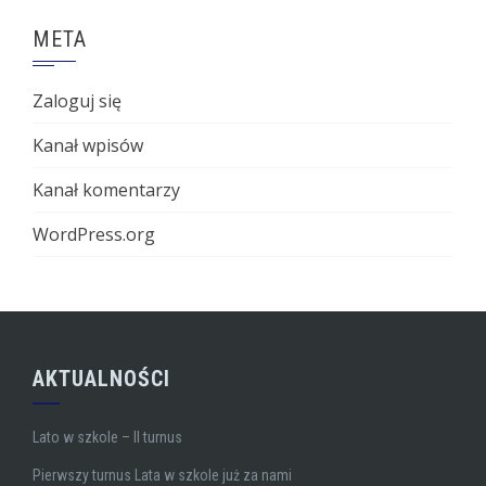
META
Zaloguj się
Kanał wpisów
Kanał komentarzy
WordPress.org
AKTUALNOŚCI
Lato w szkole – II turnus
Pierwszy turnus Lata w szkole już za nami