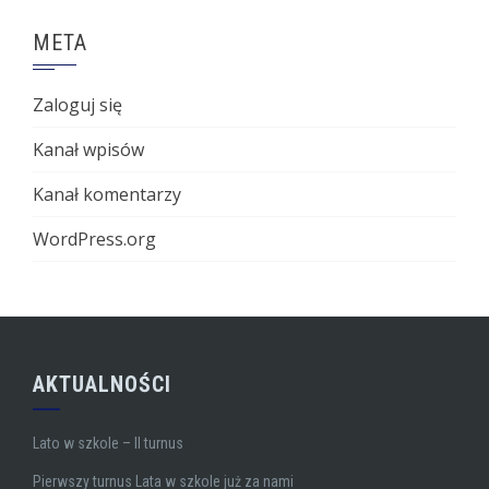
META
Zaloguj się
Kanał wpisów
Kanał komentarzy
WordPress.org
AKTUALNOŚCI
Lato w szkole – II turnus
Pierwszy turnus Lata w szkole już za nami