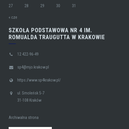
27
28
29
30
31
« cze
SZKOŁA PODSTAWOWA NR 4 IM.
ROMUALDA TRAUGUTTA W KRAKOWIE
12 422-96-49
sp4@mjo.krakow.pl
https://www.sp4krakow.pl/
ul. Smoleńsk 5-7
31-108 Kraków
Archiwalna strona