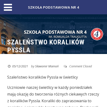
SZKOŁA PODSTAWOWA NR 4
Skip
to
content
SZALEŃSTWO KORALIKÓW
PYSSLA
05/12/2021
by
Sławomir Mamoń
Comment Closed
Szaleństwo koralików Pyssla w świetlicy
Uczniowie naszej świetlicy w każdy poniedziałek
mają okazję do tworzenia różnych ciekawych rzeczy
z koralików Pyssla. Koraliki do zaprasowania to