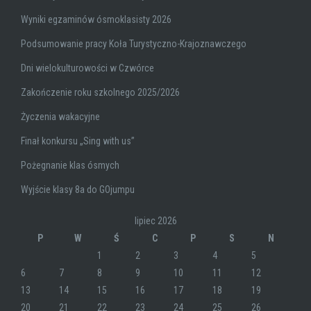
Wyniki egzaminów ósmoklasisty 2026
Podsumowanie pracy Koła Turystyczno-Krajoznawczego
Dni wielokulturowości w Czwórce
Zakończenie roku szkolnego 2025/2026
Życzenia wakacyjne
Finał konkursu „Sing with us”
Pożegnanie klas ósmych
Wyjście klasy 8a do GOjumpu
lipiec 2026
P
W
Ś
C
P
S
N
1
2
3
4
5
6
7
8
9
10
11
12
13
14
15
16
17
18
19
20
21
22
23
24
25
26