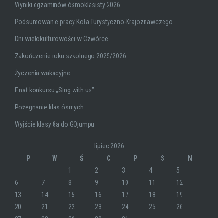
Wyniki egzaminów ósmoklasisty 2026
Podsumowanie pracy Koła Turystyczno-Krajoznawczego
Dni wielokulturowości w Czwórce
Zakończenie roku szkolnego 2025/2026
Życzenia wakacyjne
Finał konkursu „Sing with us”
Pożegnanie klas ósmych
Wyjście klasy 8a do GOjumpu
lipiec 2026
P
W
Ś
C
P
S
N
1
2
3
4
5
6
7
8
9
10
11
12
13
14
15
16
17
18
19
20
21
22
23
24
25
26