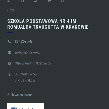
27
28
29
30
31
« cze
SZKOŁA PODSTAWOWA NR 4 IM.
ROMUALDA TRAUGUTTA W KRAKOWIE
12 422-96-49
sp4@mjo.krakow.pl
https://www.sp4krakow.pl/
ul. Smoleńsk 5-7
31-108 Kraków
Archiwalna strona