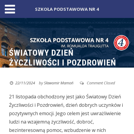
SZKOŁA PODSTAWOWA NR 4
Skip
to
content
ŚWIATOWY DZIEŃ
ŻYCZLIWOŚCI I POZDROWIEŃ
22/11/2024
by
Sławomir Mamoń
Comment Closed
21 listopada obchodzony jest jako Światowy Dzień
Życzliwości i Pozdrowień, dzień dobrych uczynków i
pozytywnych emocji.
Jego celem jest uwrażliwienie
ludzi na wzajemną życzliwość, dobroć,
bezinteresowną pomoc, wzbudzenie w nich