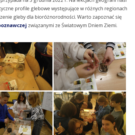
przypada na 5 grudnia 2022 r.
Na lekcjach geografii nasi
tyczne profile glebowe występujące w różnych regionach
naczenie gleby dla bioróżnorodności. Warto zapoznać się
boznawczej
związanymi ze Światowym Dniem Ziemi.