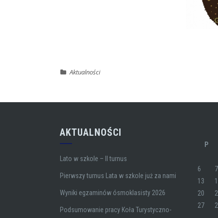
Aktualności
AKTUALNOŚCI
P
Lato w szkole – II turnus
6
Pierwszy turnus Lata w szkole już za nami
13
Wyniki egzaminów ósmoklasisty 2026
20
27
Podsumowanie pracy Koła Turystyczno-