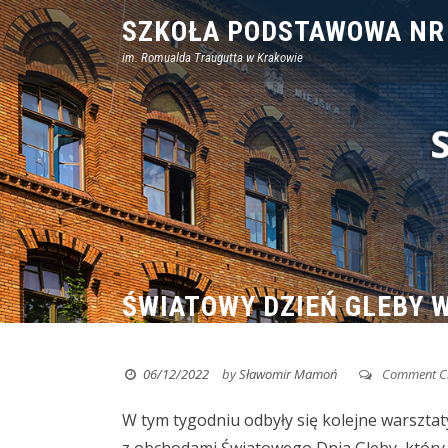
Skip
SZKOŁA PODSTAWOWA NR
to
im. Romualda Traugutta w Krakowie
content
ŚWIATOWY DZIEŃ GLEBY 
06/12/2022
by
Sławomir Mamoń
Comment C
W tym tygodniu odbyły się kolejne warszta