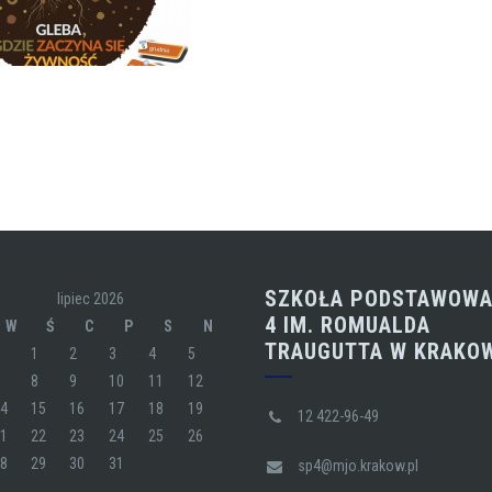
SZKOŁA PODSTAWOWA
lipiec 2026
4 IM. ROMUALDA
W
Ś
C
P
S
N
TRAUGUTTA W KRAKO
1
2
3
4
5
7
8
9
10
11
12
14
15
16
17
18
19
12 422-96-49
21
22
23
24
25
26
28
29
30
31
sp4@mjo.krakow.pl