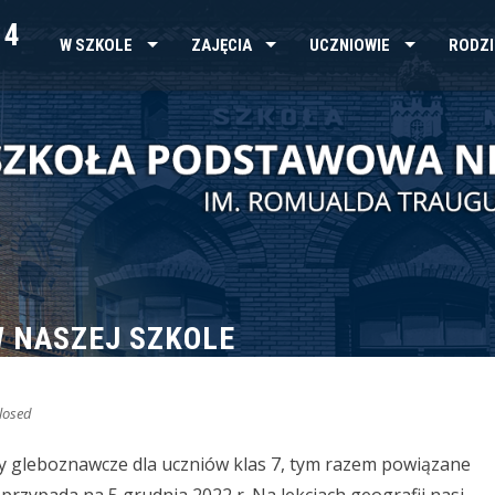
 4
W SZKOLE
ZAJĘCIA
UCZNIOWIE
RODZI
W NASZEJ SZKOLE
losed
ty gleboznawcze dla uczniów klas 7, tym razem powiązane