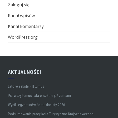
Zaloguj się
Kanał wpisów
Kanał komentarzy
WordPress.org
AKTUALNOŚCI
Lato w szkole – II turnus
Pierwszy turnus Lata w szkole już za nami
Wyniki egzaminów ósmoklasisty 2026
Podsumowanie pracy Koła Turystyczno-Krajoznawczego