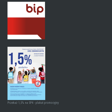
Przekaż 1,5% na SP4 - plakat promocyjny