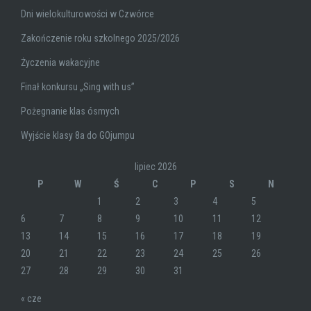
Dni wielokulturowości w Czwórce
Zakończenie roku szkolnego 2025/2026
Życzenia wakacyjne
Finał konkursu „Sing with us”
Pożegnanie klas ósmych
Wyjście klasy 8a do GOjumpu
lipiec 2026
P
W
Ś
C
P
S
N
1
2
3
4
5
6
7
8
9
10
11
12
13
14
15
16
17
18
19
20
21
22
23
24
25
26
27
28
29
30
31
« cze