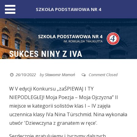
SZKOŁA PODSTAWOWA NR 4
Skip
to
content
SUKCES NINY Z IVA
26/10/2022
by
Sławomir Mamoń
Comment Closed
W V edycji Konkursu „zaŚPIEWAJ I TY
NIEPODLEGŁEJ!
Moja Poezja – Moja Ojczyzna” II
miejsce w kategorii solistów klas I – IV zajęła
uczennica klasy IVa Nina Türschmid. Nina wykonała
utwór 'Dziewczyna z granatem w ręce’.
Serdecznie gratulujemy i życzymy dalszych