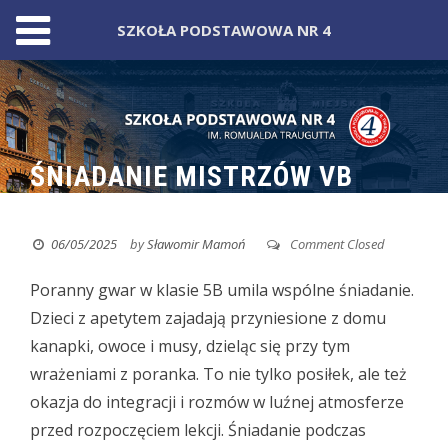
SZKOŁA PODSTAWOWA NR 4
Skip
to
content
ŚNIADANIE MISTRZÓW VB
06/05/2025
by
Sławomir Mamoń
Comment Closed
Poranny gwar w klasie 5B umila wspólne śniadanie.
Dzieci z apetytem zajadają przyniesione z domu
kanapki, owoce i musy, dzieląc się przy tym
wrażeniami z poranka. To nie tylko posiłek, ale też
okazja do integracji i rozmów w luźnej atmosferze
przed rozpoczęciem lekcji. Śniadanie podczas