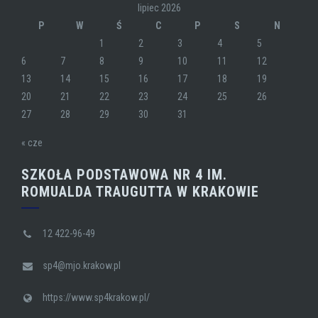
lipiec 2026
P
W
Ś
C
P
S
N
1
2
3
4
5
6
7
8
9
10
11
12
13
14
15
16
17
18
19
20
21
22
23
24
25
26
27
28
29
30
31
« cze
SZKOŁA PODSTAWOWA NR 4 IM.
ROMUALDA TRAUGUTTA W KRAKOWIE
12 422-96-49
sp4@mjo.krakow.pl
https://www.sp4krakow.pl/