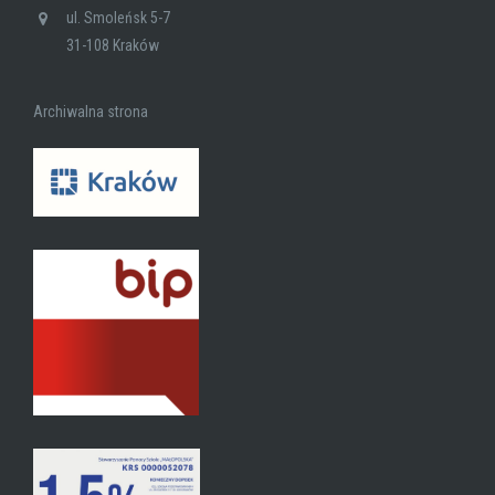
ul. Smoleńsk 5-7
31-108 Kraków
Archiwalna strona