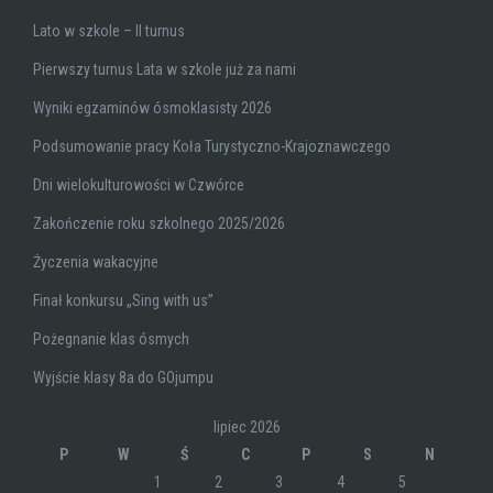
Lato w szkole – II turnus
Pierwszy turnus Lata w szkole już za nami
Wyniki egzaminów ósmoklasisty 2026
Podsumowanie pracy Koła Turystyczno-Krajoznawczego
Dni wielokulturowości w Czwórce
Zakończenie roku szkolnego 2025/2026
Życzenia wakacyjne
Finał konkursu „Sing with us”
Pożegnanie klas ósmych
Wyjście klasy 8a do GOjumpu
lipiec 2026
P
W
Ś
C
P
S
N
1
2
3
4
5