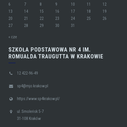
6
7
8
9
10
11
12
13
14
15
16
17
18
19
20
21
22
23
24
25
26
27
28
29
30
31
« cze
SZKOŁA PODSTAWOWA NR 4 IM.
ROMUALDA TRAUGUTTA W KRAKOWIE
12 422-96-49
sp4@mjo.krakow.pl
https://www.sp4krakow.pl/
ul. Smoleńsk 5-7
31-108 Kraków