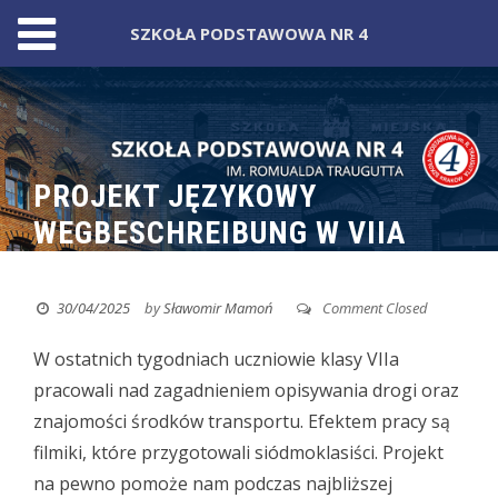
SZKOŁA PODSTAWOWA NR 4
Skip
to
content
PROJEKT JĘZYKOWY
WEGBESCHREIBUNG W VIIA
30/04/2025
by
Sławomir Mamoń
Comment Closed
W ostatnich tygodniach uczniowie klasy VIIa
pracowali nad zagadnieniem opisywania drogi
oraz
znajomości środków transportu. Efektem pracy są
filmiki, które przygotowali siódmoklasiści. Projekt
na pewno pomoże nam podczas najbliższej