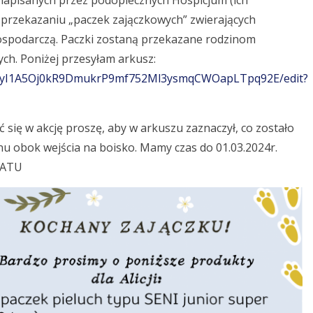
a napisanych przez podopiecznych Hospicjum (ich
 przekazaniu „paczek zajączkowych” zwierających
 gospodarczą. Paczki zostaną przekazane rodzinom
ch. Poniżej przesyłam arkusz:
d/1zyI1A5Oj0kR9DmukrP9mf752Ml3ysmqCWOapLTpq92E/edit?
ć się w akcję proszę, aby w arkuszu zaznaczył, co zostało
nu obok wejścia na boisko. Mamy czas do 01.03.2024r.
IATU