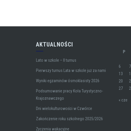
AKTUALNOŚCI
P
Lato w szkole – II turnus
6
Pierwszy turnus Lata w szkole już za nami
13
Wyniki egzaminów ósmoklasisty 2026
20
27
Podsumowanie pracy Koła Turystyczno-
Krajoznawczego
« cze
Dni wielokulturowości w Czwórce
Zakończenie roku szkolnego 2025/2026
Życzenia wakacyjne