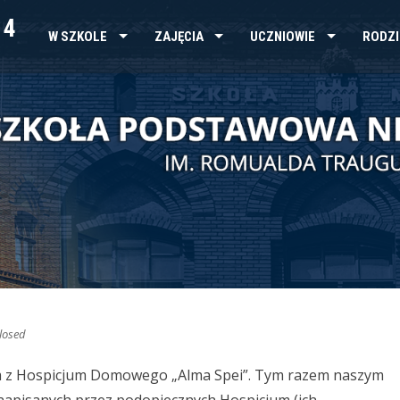
 4
W SZKOLE
ZAJĘCIA
UCZNIOWIE
RODZI
losed
m z Hospicjum Domowego „Alma Spei”.
Tym razem naszym