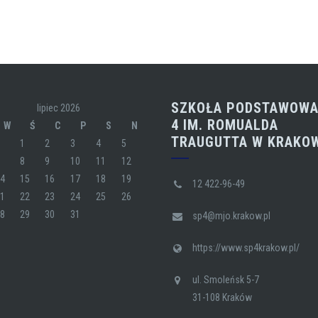
SZKOŁA PODSTAWOWA
lipiec 2026
4 IM. ROMUALDA
W
Ś
C
P
S
N
TRAUGUTTA W KRAKO
1
2
3
4
5
7
8
9
10
11
12
14
15
16
17
18
19
12 422-96-49
21
22
23
24
25
26
28
29
30
31
sp4@mjo.krakow.pl
https://www.sp4krakow.pl/
ul. Smoleńsk 5-7
31-108 Kraków