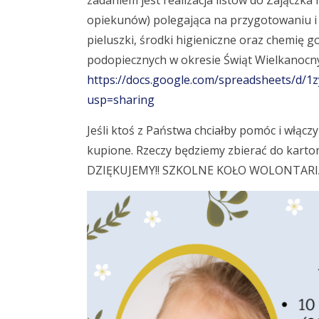
zadaniem jest realizacja listów do Zajączk
opiekunów) polegająca na przygotowaniu i
pieluszki, środki higieniczne oraz chemię
podopiecznych w okresie Świąt Wielkanocny
https://docs.google.com/spreadsheets/
usp=sharing
Jeśli ktoś z Państwa chciałby pomóc i włączy
kupione. Rzeczy będziemy zbierać do karto
DZIĘKUJEMY!! SZKOLNE KOŁO WOLONTAR