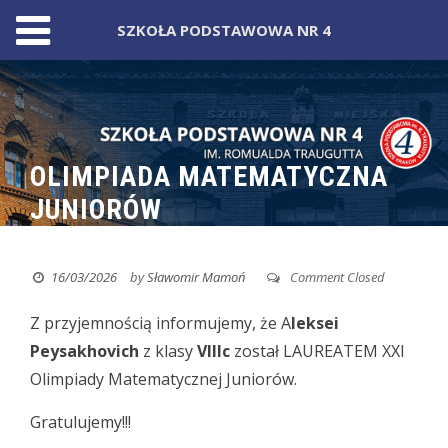
SZKOŁA PODSTAWOWA NR 4
Skip
to
content
OLIMPIADA MATEMATYCZNA
JUNIORÓW
16/03/2026
by
Sławomir Mamoń
Comment Closed
Z przyjemnością informujemy,
że A
leksei
Peysakhovich
z klasy
VIIIc
został LAUREATEM XXI
Olimpiady Matematycznej Juniorów.
Gratulujemy!!!