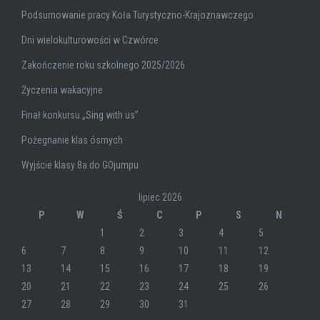
Podsumowanie pracy Koła Turystyczno-Krajoznawczego
Dni wielokulturowości w Czwórce
Zakończenie roku szkolnego 2025/2026
Życzenia wakacyjne
Finał konkursu „Sing with us”
Pożegnanie klas ósmych
Wyjście klasy 8a do GOjumpu
lipiec 2026
P
W
Ś
C
P
S
N
1
2
3
4
5
6
7
8
9
10
11
12
13
14
15
16
17
18
19
20
21
22
23
24
25
26
27
28
29
30
31