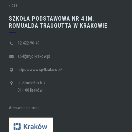
« cze
SZKOŁA PODSTAWOWA NR 4 IM.
ROMUALDA TRAUGUTTA W KRAKOWIE
12 422-96-49
sp4@mjo.krakow.pl
https://www.sp4krakow.pl/
ul. Smoleńsk 5-7
31-108 Kraków
Archiwalna strona