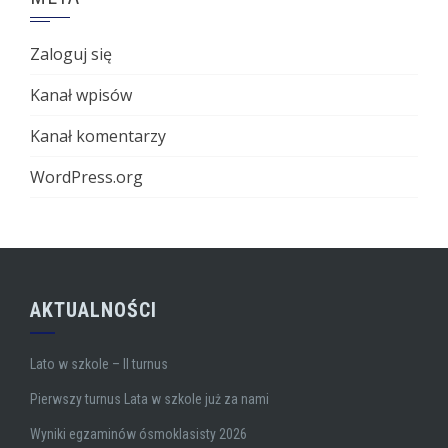
Zaloguj się
Kanał wpisów
Kanał komentarzy
WordPress.org
AKTUALNOŚCI
Lato w szkole – II turnus
Pierwszy turnus Lata w szkole już za nami
Wyniki egzaminów ósmoklasisty 2026