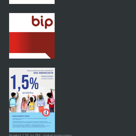
Przekaż 1,5% na SP4 - plakat promocyjny