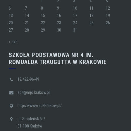
1
2
3
4
5
6
7
8
9
10
11
12
13
14
15
16
17
18
19
20
21
22
23
24
25
26
27
28
29
30
31
« cze
SZKOŁA PODSTAWOWA NR 4 IM.
ROMUALDA TRAUGUTTA W KRAKOWIE
12 422-96-49
sp4@mjo.krakow.pl
https://www.sp4krakow.pl/
ul. Smoleńsk 5-7
31-108 Kraków