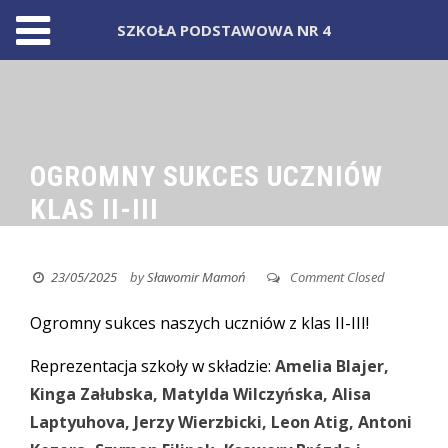
SZKOŁA PODSTAWOWA NR 4
Skip
to
content
OGROMNY SUKCES UCZNIÓW
KLAS II-III
23/05/2025
by
Sławomir Mamoń
Comment Closed
Ogromny sukces naszych uczniów z klas II-III!
Reprezentacja szkoły w składzie:
Amelia Blajer,
Kinga Załubska, Matylda Wilczyńska, Alisa
Laptyuhova, Jerzy Wierzbicki, Leon Atig, Antoni