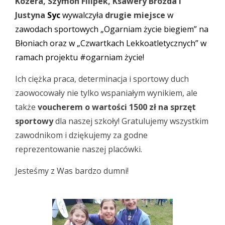
Kozera, Szymon Filipek, Ksawery Brózda i
Justyna
Syc
wywalczyła
drugie miejsce
w
zawodach sportowych „Ogarniam życie biegiem” na
Błoniach oraz w „Czwartkach Lekkoatletycznych” w
ramach projektu #ogarniam życie!
Ich ciężka praca, determinacja i sportowy duch
zaowocowały nie tylko wspaniałym wynikiem, ale
także
voucherem o wartości 1500 zł na sprzęt
sportowy
dla naszej szkoły! Gratulujemy wszystkim
zawodnikom i dziękujemy za godne
reprezentowanie naszej placówki.
Jesteśmy z Was bardzo dumni!