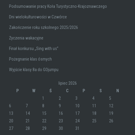
Podsumowanie pracy Koła Turystyczno-Krajoznawczego
Dni wielokulturowości w Czwórce
Zakończenie roku szkolnego 2025/2026
Życzenia wakacyjne
Finał konkursu „Sing with us”
Pożegnanie klas ósmych
Wyjście klasy 8a do GOjumpu
lipiec 2026
P
W
Ś
C
P
S
N
1
2
3
4
5
6
7
8
9
10
11
12
13
14
15
16
17
18
19
20
21
22
23
24
25
26
27
28
29
30
31