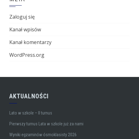
Zaloguj się
Kanał wpisów
Kanał komentarzy
WordPress.org
AKTUALNOŚCI
Lato w szkole – II turnus
Pierwszy turnus Lata w szkole już za nami
Wyniki egzaminów ósmoklasisty 2026