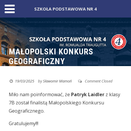
SZKOŁA PODSTAWOWA NR 4
Skip
to
content
MAŁOPOLSKI KONKURS
GEOGRAFICZNY
19/03/2025
by
Sławomir Mamoń
Comment Closed
Miło nam poinformować,
że
Patryk Laidler
z klasy
7B został finalistą Małopolskiego Konkursu
Geograficznego.
Gratulujemy!!!