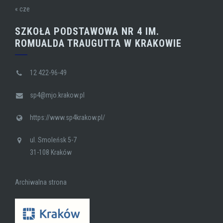
« cze
SZKOŁA PODSTAWOWA NR 4 IM.
ROMUALDA TRAUGUTTA W KRAKOWIE
12 422-96-49
sp4@mjo.krakow.pl
https://www.sp4krakow.pl/
ul. Smoleńsk 5-7
31-108 Kraków
Archiwalna strona