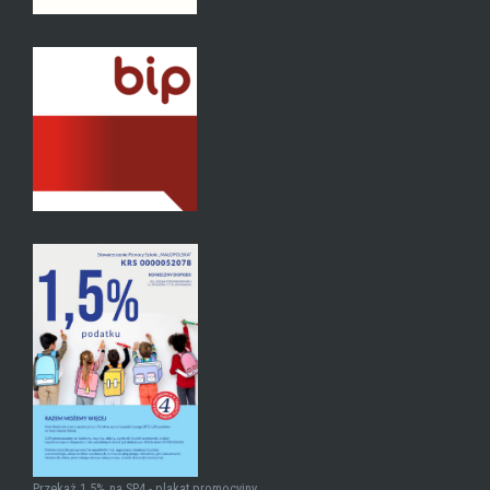
Przekaż 1,5% na SP4 - plakat promocyjny