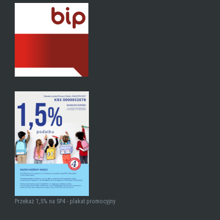
Przekaż 1,5% na SP4 - plakat promocyjny