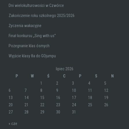
Dni wielokulturowości w Czwórce
Zakończenie roku szkolnego 2025/2026
Życzenia wakacyjne
Finał konkursu „Sing with us”
Pożegnanie klas ósmych
Wyjście klasy 8a do GOjumpu
lipiec 2026
P
W
Ś
C
P
S
N
1
2
3
4
5
6
7
8
9
10
11
12
13
14
15
16
17
18
19
20
21
22
23
24
25
26
27
28
29
30
31
« cze