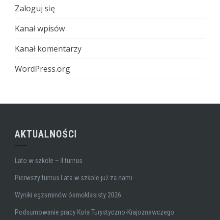
Zaloguj się
Kanał wpisów
Kanał komentarzy
WordPress.org
AKTUALNOŚCI
Lato w szkole – II turnus
Pierwszy turnus Lata w szkole już za nami
Wyniki egzaminów ósmoklasisty 2026
Podsumowanie pracy Koła Turystyczno-Krajoznawczego