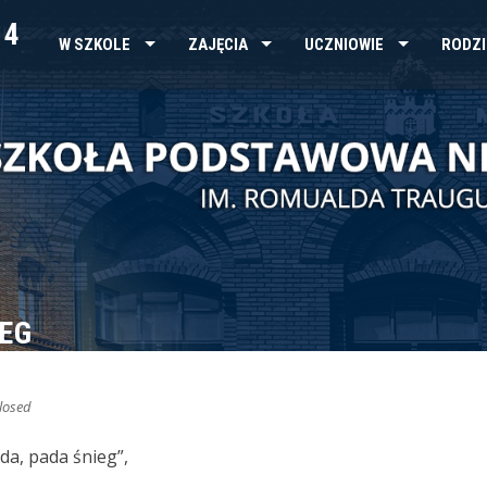
 4
W SZKOLE
ZAJĘCIA
UCZNIOWIE
RODZI
IEG
losed
a, pada śnieg”,