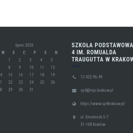
SZKOŁA PODSTAWOWA
lipiec 2026
4 IM. ROMUALDA
W
Ś
C
P
S
N
TRAUGUTTA W KRAKO
1
2
3
4
5
7
8
9
10
11
12
14
15
16
17
18
19
12 422-96-49
21
22
23
24
25
26
28
29
30
31
sp4@mjo.krakow.pl
https://www.sp4krakow.pl/
ul. Smoleńsk 5-7
31-108 Kraków