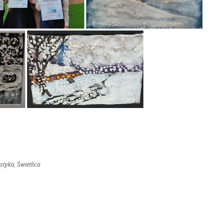
astyka
,
Świetlica