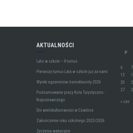
AKTUALNOŚCI
P
Lato w szkole – II turnus
6
Pierwszy turnus Lata w szkole już za nami
13
Wyniki egzaminów ósmoklasisty 2026
20
27
Podsumowanie pracy Koła Turystyczno-
Krajoznawczego
« cze
Dni wielokulturowości w Czwórce
Zakończenie roku szkolnego 2025/2026
Życzenia wakacyjne