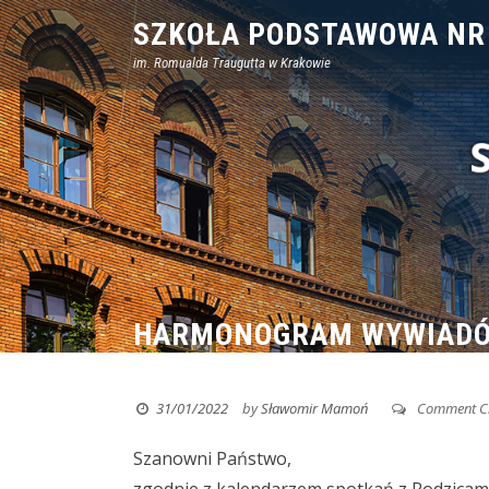
Skip
SZKOŁA PODSTAWOWA NR
to
im. Romualda Traugutta w Krakowie
content
HARMONOGRAM WYWIAD
31/01/2022
by
Sławomir Mamoń
Comment C
Szanowni Państwo,