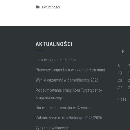
Aktualności
AKTUALNOŚCI
P
Lato w szkole – II turnus
6
Pierwszy turnus Lata w szkole już za nami
13
Wyniki egzaminów ósmoklasisty 2026
20
27
Podsumowanie pracy Koła Turystyczno-
Krajoznawczego
« cze
Dni wielokulturowości w Czwórce
Zakończenie roku szkolnego 2025/2026
Życzenia wakacyjne