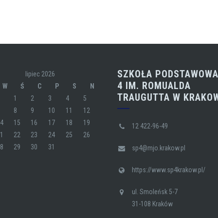
SZKOŁA PODSTAWOWA
lipiec 2026
4 IM. ROMUALDA
W
Ś
C
P
S
N
TRAUGUTTA W KRAKO
1
2
3
4
5
7
8
9
10
11
12
14
15
16
17
18
19
12 422-96-49
21
22
23
24
25
26
28
29
30
31
sp4@mjo.krakow.pl
https://www.sp4krakow.pl/
ul. Smoleńsk 5-7
31-108 Kraków