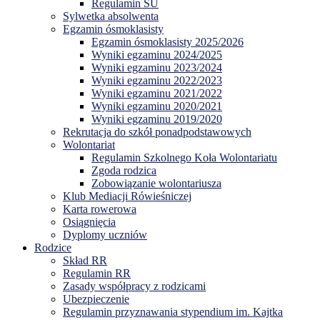
Regulamin SU
Sylwetka absolwenta
Egzamin ósmoklasisty
Egzamin ósmoklasisty 2025/2026
Wyniki egzaminu 2024/2025
Wyniki egzaminu 2023/2024
Wyniki egzaminu 2022/2023
Wyniki egzaminu 2021/2022
Wyniki egzaminu 2020/2021
Wyniki egzaminu 2019/2020
Rekrutacja do szkół ponadpodstawowych
Wolontariat
Regulamin Szkolnego Koła Wolontariatu
Zgoda rodzica
Zobowiązanie wolontariusza
Klub Mediacji Rówieśniczej
Karta rowerowa
Osiągnięcia
Dyplomy uczniów
Rodzice
Skład RR
Regulamin RR
Zasady współpracy z rodzicami
Ubezpieczenie
Regulamin przyznawania stypendium im. Kajtka