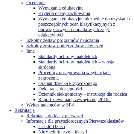
Ocenianie
Wymagania edukacyjne
Kryteria oceny zachowania
Wymagania edukacyjne niezbędne do uzyskania
poszczególnych ocen klasyfikacyjnych z
obowiązkowych i dodatkowych zajęć
edukacyjnych
Szkolny zestaw programów nauczania
Szkolny zestaw podręczników i ćwiczeń
Inne
Standardy ochrony małoletnich
Standardy ochrony małoletnich – wersja
skrócona
Procedury postępowania w sytuacjach
zagrożenia
Dramat dziecka krzywdzonego
Deklaracja dostępności
Dziennik elektroniczny – instrukcja dla rodzica
Raport z ewaluacji zewnętrznej 2016r.
Wykaz najemców w SP4
Rekrutacja
Rekrutacja do klasy pierwszej
Informacje dla przyszłorocznych Pierwszoklasistów
List do Dzieci
Niezbędnik ucznia klasy I