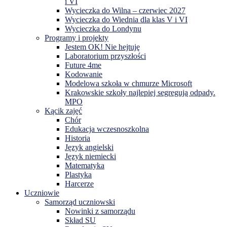
i VI
Wycieczka do Wilna – czerwiec 2027
Wycieczka do Wiednia dla klas V i VI
Wycieczka do Londynu
Programy i projekty
Jestem OK! Nie hejtuję
Laboratorium przyszłości
Future 4me
Kodowanie
Modelowa szkoła w chmurze Microsoft
Krakowskie szkoły najlepiej segregują odpady.
MPO
Kącik zajęć
Chór
Edukacja wczesnoszkolna
Historia
Język angielski
Język niemiecki
Matematyka
Plastyka
Harcerze
Uczniowie
Samorząd uczniowski
Nowinki z samorządu
Skład SU