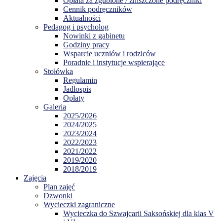
Opłata za zgubione / zniszczone podręczniki
Cennik podręczników
Aktualności
Pedagog i psycholog
Nowinki z gabinetu
Godziny pracy
Wsparcie uczniów i rodziców
Poradnie i instytucje wspierające
Stołówka
Regulamin
Jadłospis
Opłaty
Galeria
2025/2026
2024/2025
2023/2024
2022/2023
2021/2022
2019/2020
2018/2019
Zajęcia
Plan zajęć
Dzwonki
Wycieczki zagraniczne
Wycieczka do Szwajcarii Saksońskiej dla klas V