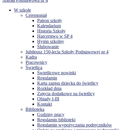
Szkoła Podstawowa nr 4
W szkole
Ceremoniał
Patron szkoły
Kalendarium
Historia Szkoły
Harcerstwo w SP 4
Hymn szkolny
Ślubowanie
Jubileusz 150-lecia Szkoły Podstawowej nr 4
Kadra
Pracownicy
Świetlica
Świetlicowe nowinki
Regulamin
Karta zapisu dziecka do świetlicy
Rozkład dnia
Zajęcia dodatkowe na świetlicy
Obiady I-III
Kontakt
Biblioteka
Godziny pracy
Regulamin biblioteki
Regulamin wypożyczania podręczników