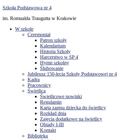
do
Skip
Szkoła Podstawowa nr 4
treści
to
im. Romualda Traugutta w Krakowie
content
W szkole
Ceremoniał
Patron szkoły
Kalendarium
Historia Szkoły
Harcerstwo w SP 4
Hymn szkolny
Ślubowanie
Jubileusz 150-lecia Szkoły Podstawowej nr 4
Kadra
Pracownicy
Świetlica
Świetlicowe nowinki
Regulamin
Karta zapisu dziecka do świetlicy
Rozkład dnia
Zajęcia dodatkowe na świetlicy
Obiady I-III
Kontakt
Biblioteka