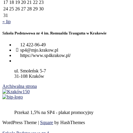
17
18
19
20
21
22
23
24
25
26
27
28
29
30
31
« lip
Szkoła Podstawowa nr 4 im. Romualda Traugutta w Krakowie
12 422-96-49
sp4@mjo.krakow.pl
https://www.sp4krakow.pl/
ul. Smoleńsk 5-7
31-108 Kraków
Archiwalna strona
Przekaż 1,5% na SP4 - plakat promocyjny
WordPress Theme
|
Square
by HashThemes