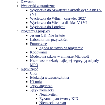
Dzwonki
Wycieczki zagraniczne
Wycieczka do Szwajcarii Saksońskiej dla klas V
i VI
Wycieczka do Wilna – czerwiec 2027
Wycieczka do Wiednia dla klas V i VI
Wycieczka do Londynu
Programy i projekty
Jestem OK! Nie hejtuję
Laboratorium przyszłości
Future 4me
Zgoda na udział w programie
Kodowanie
Modelowa szkoła w chmurze Microsoft
Krakowskie szkoły najlepiej segregują odpady.
MPO
Kącik zajęć
Chór
Edukacja wczesnoszkolna
Historia
Język angielski
Język niemiecki
Neuigkeiten
Egzamin państwowy KID
Niemiecki na start