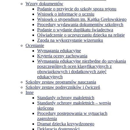
Wzory dokumentów
Podanie o przyjęcie do szkoły spoza rejonu
Wniosek o informację o uczniu
Wniosek o stypendium im. Kajtka Grelowskiego
Procedury wydawania dokumentów szkolnych
Podanie o wydanie duplikatu świadectwa
Oświadczenie o uczęszczaniu dziecka na religię
Zgoda na wykorzystanie wizerunku
Ocenianie
Wymagania edukacyjne
Kryteria oceny zachowania
Wymagania edukacyjne niezbędne do uzyskania
poszczególnych ocen klasyfikacyjnych z
obowiązkowych i dodatkowych zajęć
edukacyjnych
Szkolny zestaw programów nauczania
Szkolny zestaw podręczników i ćwiczeń
Inne
Standardy ochrony małoletnich
Standardy ochrony małoletnich – wersja
skrócona
Procedury postępowania w sytuacjach
zagrożenia
Dramat dziecka krzywdzonego
Deklaracja dostępności