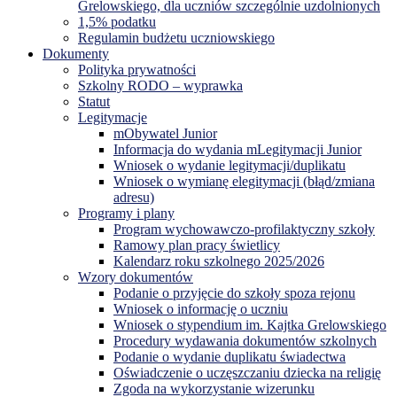
Grelowskiego, dla uczniów szczególnie uzdolnionych
1,5% podatku
Regulamin budżetu uczniowskiego
Dokumenty
Polityka prywatności
Szkolny RODO – wyprawka
Statut
Legitymacje
mObywatel Junior
Informacja do wydania mLegitymacji Junior
Wniosek o wydanie legitymacji/duplikatu
Wniosek o wymianę elegitymacji (błąd/zmiana
adresu)
Programy i plany
Program wychowawczo-profilaktyczny szkoły
Ramowy plan pracy świetlicy
Kalendarz roku szkolnego 2025/2026
Wzory dokumentów
Podanie o przyjęcie do szkoły spoza rejonu
Wniosek o informację o uczniu
Wniosek o stypendium im. Kajtka Grelowskiego
Procedury wydawania dokumentów szkolnych
Podanie o wydanie duplikatu świadectwa
Oświadczenie o uczęszczaniu dziecka na religię
Zgoda na wykorzystanie wizerunku