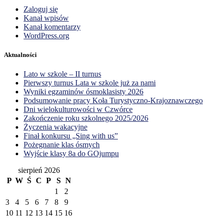
Zaloguj się
Kanał wpisów
Kanał komentarzy
WordPress.org
Aktualności
Lato w szkole – II turnus
Pierwszy turnus Lata w szkole już za nami
Wyniki egzaminów ósmoklasisty 2026
Podsumowanie pracy Koła Turystyczno-Krajoznawczego
Dni wielokulturowości w Czwórce
Zakończenie roku szkolnego 2025/2026
Życzenia wakacyjne
Finał konkursu „Sing with us”
Pożegnanie klas ósmych
Wyjście klasy 8a do GOjumpu
sierpień 2026
P
W
Ś
C
P
S
N
1
2
3
4
5
6
7
8
9
10
11
12
13
14
15
16