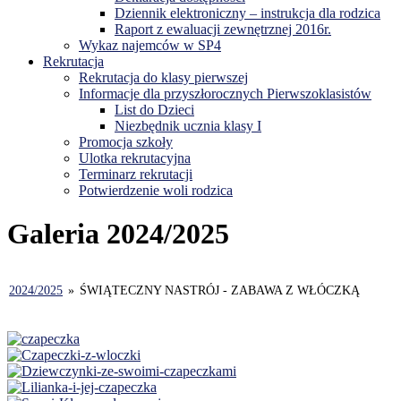
Dziennik elektroniczny – instrukcja dla rodzica
Raport z ewaluacji zewnętrznej 2016r.
Wykaz najemców w SP4
Rekrutacja
Rekrutacja do klasy pierwszej
Informacje dla przyszłorocznych Pierwszoklasistów
List do Dzieci
Niezbędnik ucznia klasy I
Promocja szkoły
Ulotka rekrutacyjna
Terminarz rekrutacji
Potwierdzenie woli rodzica
Galeria 2024/2025
2024/2025
»
ŚWIĄTECZNY NASTRÓJ - ZABAWA Z WŁÓCZKĄ