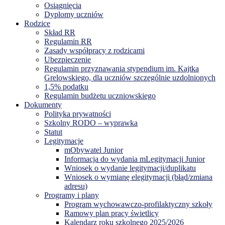
Osiągnięcia
Dyplomy uczniów
Rodzice
Skład RR
Regulamin RR
Zasady współpracy z rodzicami
Ubezpieczenie
Regulamin przyznawania stypendium im. Kajtka
Grelowskiego, dla uczniów szczególnie uzdolnionych
1,5% podatku
Regulamin budżetu uczniowskiego
Dokumenty
Polityka prywatności
Szkolny RODO – wyprawka
Statut
Legitymacje
mObywatel Junior
Informacja do wydania mLegitymacji Junior
Wniosek o wydanie legitymacji/duplikatu
Wniosek o wymianę elegitymacji (błąd/zmiana
adresu)
Programy i plany
Program wychowawczo-profilaktyczny szkoły
Ramowy plan pracy świetlicy
Kalendarz roku szkolnego 2025/2026