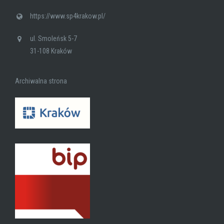
https://www.sp4krakow.pl/
ul. Smoleńsk 5-7
31-108 Kraków
Archiwalna strona