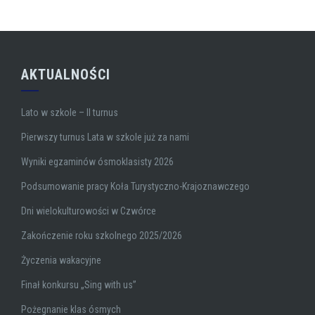
AKTUALNOŚCI
Lato w szkole – II turnus
Pierwszy turnus Lata w szkole już za nami
Wyniki egzaminów ósmoklasisty 2026
Podsumowanie pracy Koła Turystyczno-Krajoznawczego
Dni wielokulturowości w Czwórce
Zakończenie roku szkolnego 2025/2026
Życzenia wakacyjne
Finał konkursu „Sing with us”
Pożegnanie klas ósmych