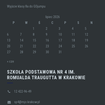
Wyjście klasy 8a do GOjumpu
lipiec 2026
P
W
Ś
C
P
S
N
1
2
3
4
5
6
7
8
9
10
11
12
13
14
15
16
17
18
19
20
21
22
23
24
25
26
27
28
29
30
31
« cze
SZKOŁA PODSTAWOWA NR 4 IM.
ROMUALDA TRAUGUTTA W KRAKOWIE
12 422-96-49
sp4@mjo.krakow.pl