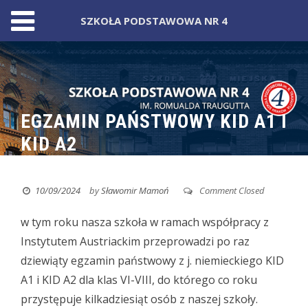
SZKOŁA PODSTAWOWA NR 4
Skip
to
content
EGZAMIN PAŃSTWOWY KID A1 I
KID A2
10/09/2024
by
Sławomir Mamoń
Comment Closed
w tym roku nasza szkoła w ramach współpracy z
Instytutem Austriackim przeprowadzi po raz
dziewiąty egzamin państwowy z j. niemieckiego KID
A1 i KID A2 dla klas VI-VIII, do którego co roku
przystępuje kilkadziesiąt osób z naszej szkoły.