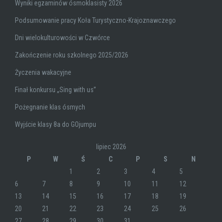
Wyniki egzaminów ósmoklasisty 2026
Podsumowanie pracy Koła Turystyczno-Krajoznawczego
Dni wielokulturowości w Czwórce
Zakończenie roku szkolnego 2025/2026
Życzenia wakacyjne
Finał konkursu „Sing with us”
Pożegnanie klas ósmych
Wyjście klasy 8a do GOjumpu
lipiec 2026
P
W
Ś
C
P
S
N
1
2
3
4
5
6
7
8
9
10
11
12
13
14
15
16
17
18
19
20
21
22
23
24
25
26
27
28
29
30
31