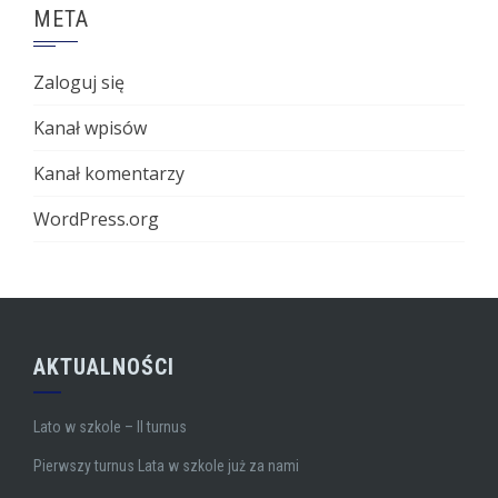
META
Zaloguj się
Kanał wpisów
Kanał komentarzy
WordPress.org
AKTUALNOŚCI
Lato w szkole – II turnus
Pierwszy turnus Lata w szkole już za nami