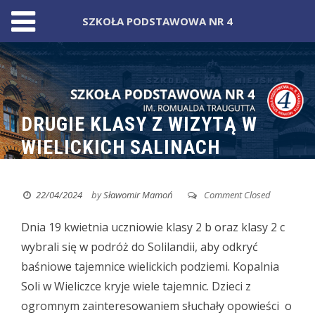
SZKOŁA PODSTAWOWA NR 4
Skip
to
content
DRUGIE KLASY Z WIZYTĄ W
WIELICKICH SALINACH
22/04/2024
by
Sławomir Mamoń
Comment Closed
Dnia 19 kwietnia uczniowie klasy 2 b oraz klasy 2 c
wybrali się w podróż do Solilandii, aby odkryć
baśniowe tajemnice wielickich podziemi.
Kopalnia
Soli w Wieliczce kryje wiele tajemnic. Dzieci z
ogromnym zainteresowaniem słuchały opowieści o