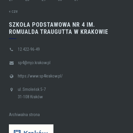
« cze
SZKOŁA PODSTAWOWA NR 4 IM.
ROMUALDA TRAUGUTTA W KRAKOWIE
12 422-96-49
sp4@mjo.krakow.pl
https://www.sp4krakow.pl/
ul. Smoleńsk 5-7
31-108 Kraków
Archiwalna strona