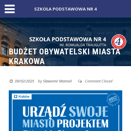
SZKOŁA PODSTAWOWA NR 4
Skip
to
content
BUDŻET OBYWATELSKI MIASTA
KRAKOWA
09/02/2025
by
Sławomir Mamoń
Comment Closed