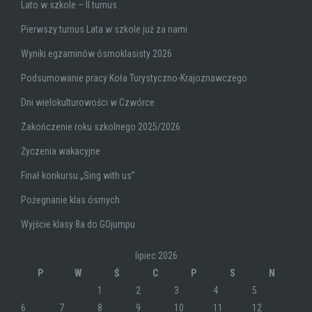
Lato w szkole – II turnus
Pierwszy turnus Lata w szkole już za nami
Wyniki egzaminów ósmoklasisty 2026
Podsumowanie pracy Koła Turystyczno-Krajoznawczego
Dni wielokulturowości w Czwórce
Zakończenie roku szkolnego 2025/2026
Życzenia wakacyjne
Finał konkursu „Sing with us”
Pożegnanie klas ósmych
Wyjście klasy 8a do GOjumpu
lipiec 2026
P
W
Ś
C
P
S
N
1
2
3
4
5
6
7
8
9
10
11
12