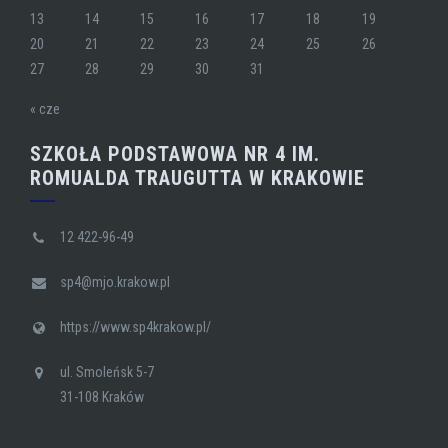
13
14
15
16
17
18
19
20
21
22
23
24
25
26
27
28
29
30
31
« cze
SZKOŁA PODSTAWOWA NR 4 IM.
ROMUALDA TRAUGUTTA W KRAKOWIE
12 422-96-49
sp4@mjo.krakow.pl
https://www.sp4krakow.pl/
ul. Smoleńsk 5-7
31-108 Kraków