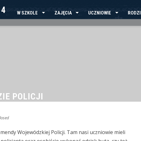
 4
W SZKOLE
ZAJĘCIA
UCZNIOWIE
RODZI
IE POLICJI
losed
omendy Wojewódzkiej Policji.
Tam nasi uczniowie mieli