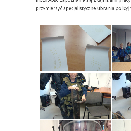
możliwość zapoznania się z tajnikami pracy 
przymierzyć specjalistyczne ubrania policyj