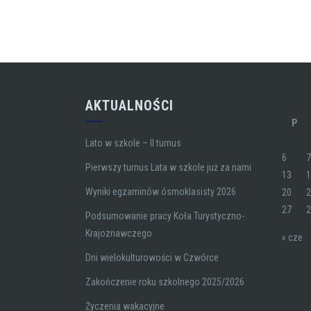
AKTUALNOŚCI
P
Lato w szkole – II turnus
6
Pierwszy turnus Lata w szkole już za nami
13
Wyniki egzaminów ósmoklasisty 2026
20
27
Podsumowanie pracy Koła Turystyczno-
Krajoznawczego
« cze
Dni wielokulturowości w Czwórce
Zakończenie roku szkolnego 2025/2026
Życzenia wakacyjne