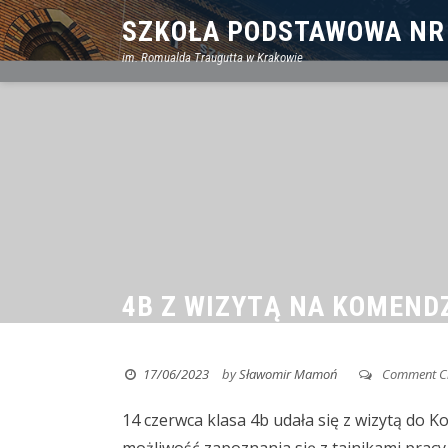
Skip
SZKOŁA PODSTAWOWA NR
to
im. Romualda Traugutta w Krakowie
content
4B Z WIZYTĄ NA KOMENDZ
17/06/2023
by
Sławomir Mamoń
Comment C
14 czerwca klasa 4b udała się z wizytą do K