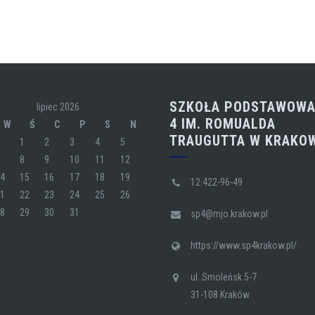
SZKOŁA PODSTAWOWA
lipiec 2026
4 IM. ROMUALDA
W
Ś
C
P
S
N
TRAUGUTTA W KRAKO
1
2
3
4
5
7
8
9
10
11
12
14
15
16
17
18
19
12 422-96-49
21
22
23
24
25
26
28
29
30
31
sp4@mjo.krakow.pl
https://www.sp4krakow.pl/
ul. Smoleńsk 5-7
31-108 Kraków