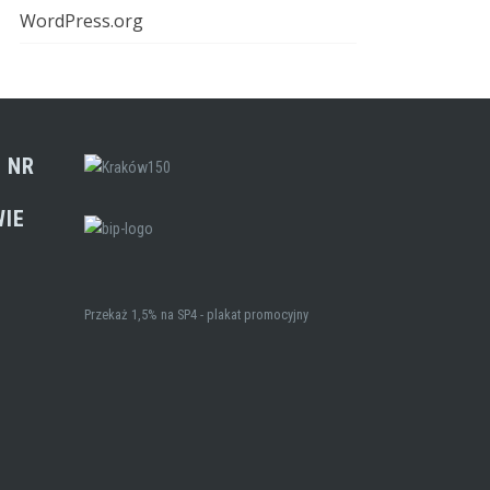
WordPress.org
 NR
WIE
Przekaż 1,5% na SP4 - plakat promocyjny