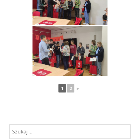
1
2
►
Szukaj: