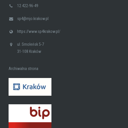
12 422-96-49
sp4@mjo.krakow.pl
https://www.sp4krakow.pl/
ul. Smoleńsk 5-7
31-108 Kraków
Archiwalna strona