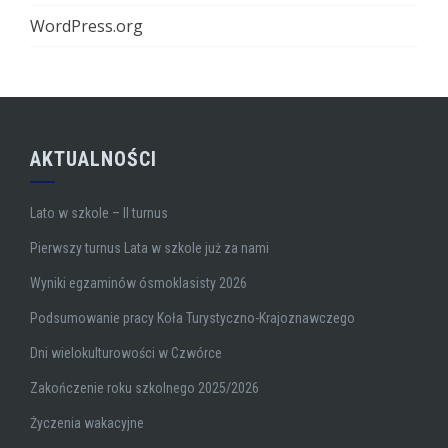
WordPress.org
AKTUALNOŚCI
Lato w szkole – II turnus
Pierwszy turnus Lata w szkole już za nami
Wyniki egzaminów ósmoklasisty 2026
Podsumowanie pracy Koła Turystyczno-Krajoznawczego
Dni wielokulturowości w Czwórce
Zakończenie roku szkolnego 2025/2026
Życzenia wakacyjne