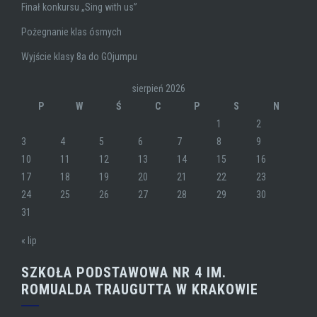
Finał konkursu „Sing with us”
Pożegnanie klas ósmych
Wyjście klasy 8a do GOjumpu
sierpień 2026
P
W
Ś
C
P
S
N
1
2
3
4
5
6
7
8
9
10
11
12
13
14
15
16
17
18
19
20
21
22
23
24
25
26
27
28
29
30
31
« lip
SZKOŁA PODSTAWOWA NR 4 IM.
ROMUALDA TRAUGUTTA W KRAKOWIE