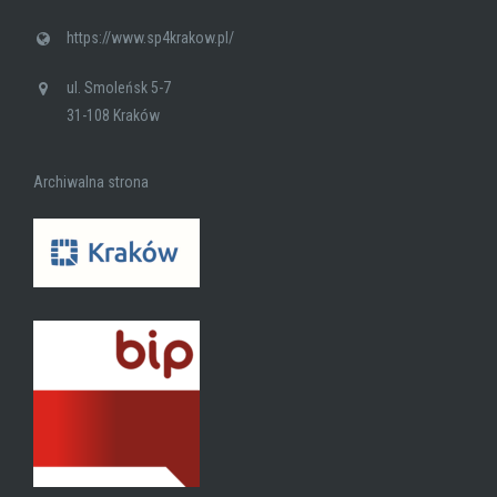
https://www.sp4krakow.pl/
ul. Smoleńsk 5-7
31-108 Kraków
Archiwalna strona