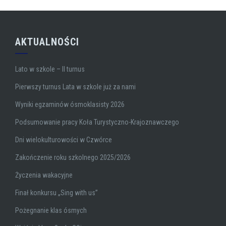
AKTUALNOŚCI
Lato w szkole – II turnus
Pierwszy turnus Lata w szkole już za nami
Wyniki egzaminów ósmoklasisty 2026
Podsumowanie pracy Koła Turystyczno-Krajoznawczego
Dni wielokulturowości w Czwórce
Zakończenie roku szkolnego 2025/2026
Życzenia wakacyjne
Finał konkursu „Sing with us”
Pożegnanie klas ósmych