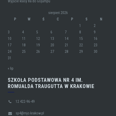
Wyjście klasy 8a do GOjumpu
sierpień 2026
P
W
Ś
C
P
S
N
1
2
3
4
5
6
7
8
9
10
11
12
13
14
15
16
17
18
19
20
21
22
23
24
25
26
27
28
29
30
31
« lip
SZKOŁA PODSTAWOWA NR 4 IM.
ROMUALDA TRAUGUTTA W KRAKOWIE
12 422-96-49
sp4@mjo.krakow.pl