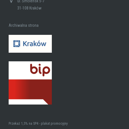
ul. Smoleńsk 5-7
31-108 Kraków
Archiwalna strona
Przekaż 1,5% na SP4 - plakat promocyjny