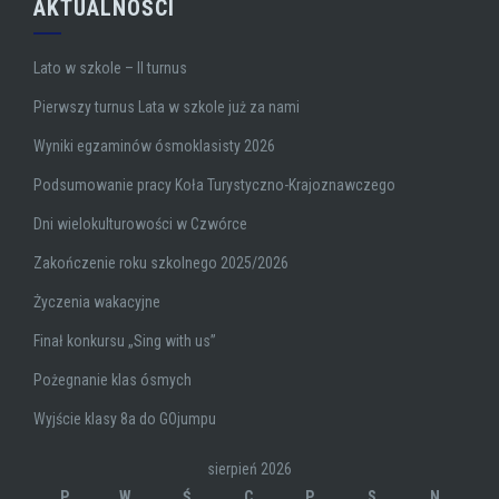
AKTUALNOŚCI
Lato w szkole – II turnus
Pierwszy turnus Lata w szkole już za nami
Wyniki egzaminów ósmoklasisty 2026
Podsumowanie pracy Koła Turystyczno-Krajoznawczego
Dni wielokulturowości w Czwórce
Zakończenie roku szkolnego 2025/2026
Życzenia wakacyjne
Finał konkursu „Sing with us”
Pożegnanie klas ósmych
Wyjście klasy 8a do GOjumpu
sierpień 2026
P
W
Ś
C
P
S
N