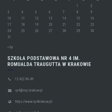
1
2
3
4
5
6
7
8
9
10
11
12
13
14
15
16
17
18
19
20
21
22
23
24
25
26
27
28
29
30
31
« lip
SZKOŁA PODSTAWOWA NR 4 IM.
ROMUALDA TRAUGUTTA W KRAKOWIE
12 422-96-49
sp4@mjo.krakow.pl
https://www.sp4krakow.pl/