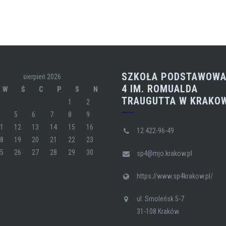
SZKOŁA PODSTAWOWA
sierpień 2026
4 IM. ROMUALDA
W
Ś
C
P
S
N
TRAUGUTTA W KRAKO
1
2
4
5
6
7
8
9
11
12
13
14
15
16
12 422-96-49
18
19
20
21
22
23
25
26
27
28
29
30
sp4@mjo.krakow.pl
https://www.sp4krakow.pl/
ul. Smoleńsk 5-7
31-108 Kraków