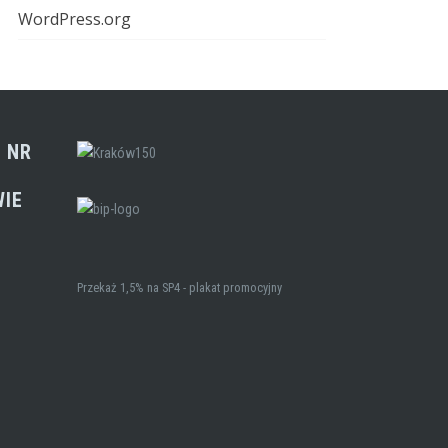
WordPress.org
 NR
WIE
Przekaż 1,5% na SP4 - plakat promocyjny