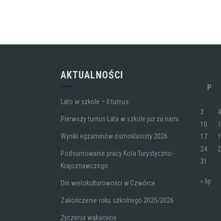
AKTUALNOŚCI
P
Lato w szkole – II turnus
3
Pierwszy turnus Lata w szkole już za nami
10
Wyniki egzaminów ósmoklasisty 2026
17
24
Podsumowanie pracy Koła Turystyczno-
31
Krajoznawczego
« lip
Dni wielokulturowości w Czwórce
Zakończenie roku szkolnego 2025/2026
Życzenia wakacyjne