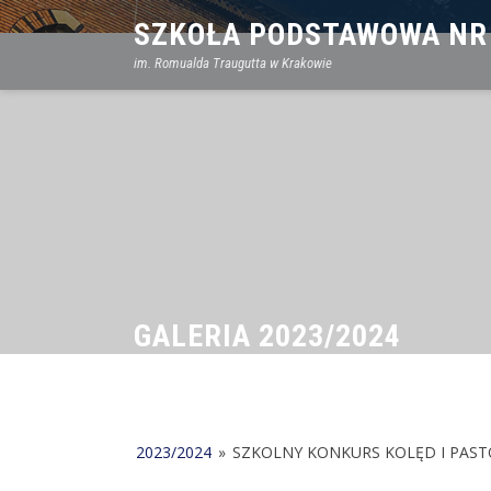
Skip
SZKOŁA PODSTAWOWA NR
to
im. Romualda Traugutta w Krakowie
content
GALERIA 2023/2024
2023/2024
»
SZKOLNY KONKURS KOLĘD I PAST