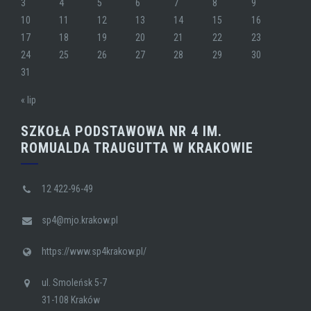
3
4
5
6
7
8
9
10
11
12
13
14
15
16
17
18
19
20
21
22
23
24
25
26
27
28
29
30
31
« lip
SZKOŁA PODSTAWOWA NR 4 IM.
ROMUALDA TRAUGUTTA W KRAKOWIE
12 422-96-49
sp4@mjo.krakow.pl
https://www.sp4krakow.pl/
ul. Smoleńsk 5-7
31-108 Kraków