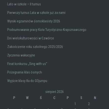
Lato w szkole – II turnus
Pierwszy turnus Lata w szkole już za nami
Wyniki egzaminów ósmoklasisty 2026
Podsumowanie pracy Koła Turystyczno-Krajoznawczego
Dni wielokulturowości w Czwórce
Zakończenie roku szkolnego 2025/2026
Życzenia wakacyjne
Finał konkursu „Sing with us”
Pożegnanie klas ósmych
Wyjście klasy 8a do GOjumpu
sierpień 2026
P
W
Ś
C
P
S
N
1
2