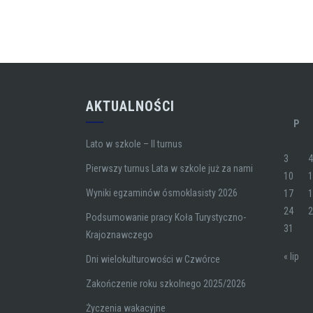
AKTUALNOŚCI
P
Lato w szkole – II turnus
3
Pierwszy turnus Lata w szkole już za nami
10
Wyniki egzaminów ósmoklasisty 2026
17
24
Podsumowanie pracy Koła Turystyczno-
31
Krajoznawczego
« lip
Dni wielokulturowości w Czwórce
Zakończenie roku szkolnego 2025/2026
Życzenia wakacyjne