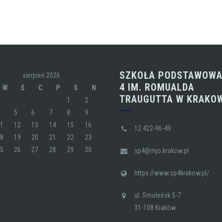
SZKOŁA PODSTAWOWA
sierpień 2026
4 IM. ROMUALDA
W
Ś
C
P
S
N
TRAUGUTTA W KRAKO
1
2
4
5
6
7
8
9
11
12
13
14
15
16
12 422-96-49
18
19
20
21
22
23
25
26
27
28
29
30
sp4@mjo.krakow.pl
https://www.sp4krakow.pl/
ul. Smoleńsk 5-7
31-108 Kraków