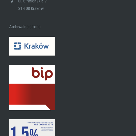
ul. Smoleńsk 5-7
31-108 Kraków
Archiwalna strona