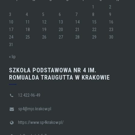
1
2
3
4
5
6
7
8
9
10
11
12
13
14
15
16
17
18
19
20
21
22
23
24
25
26
27
28
29
30
31
« lip
SZKOŁA PODSTAWOWA NR 4 IM.
ROMUALDA TRAUGUTTA W KRAKOWIE
12 422-96-49
sp4@mjo.krakow.pl
https://www.sp4krakow.pl/