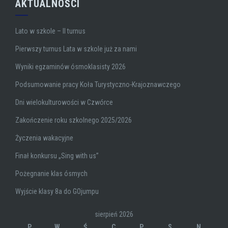
AKTUALNOŚCI
Lato w szkole – II turnus
Pierwszy turnus Lata w szkole już za nami
Wyniki egzaminów ósmoklasisty 2026
Podsumowanie pracy Koła Turystyczno-Krajoznawczego
Dni wielokulturowości w Czwórce
Zakończenie roku szkolnego 2025/2026
Życzenia wakacyjne
Finał konkursu „Sing with us”
Pożegnanie klas ósmych
Wyjście klasy 8a do GOjumpu
sierpień 2026
P
W
Ś
C
P
S
N