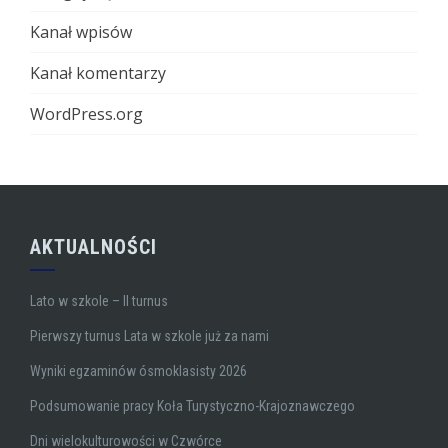
Kanał wpisów
Kanał komentarzy
WordPress.org
AKTUALNOŚCI
Lato w szkole – II turnus
Pierwszy turnus Lata w szkole już za nami
Wyniki egzaminów ósmoklasisty 2026
Podsumowanie pracy Koła Turystyczno-Krajoznawczego
Dni wielokulturowości w Czwórce