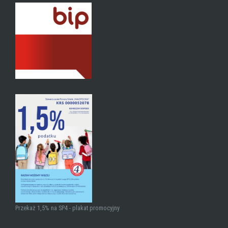
Przekaż 1,5% na SP4 - plakat promocyjny