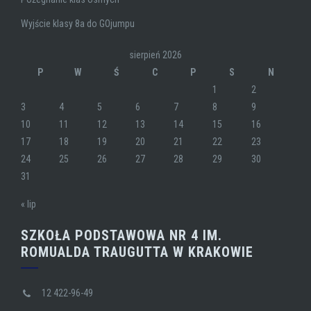
Wyjście klasy 8a do GOjumpu
sierpień 2026
P
W
Ś
C
P
S
N
1
2
3
4
5
6
7
8
9
10
11
12
13
14
15
16
17
18
19
20
21
22
23
24
25
26
27
28
29
30
31
« lip
SZKOŁA PODSTAWOWA NR 4 IM.
ROMUALDA TRAUGUTTA W KRAKOWIE
12 422-96-49