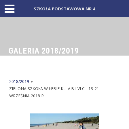
SZKOŁA PODSTAWOWA NR 4
Skip
to
content
GALERIA 2018/2019
2018/2019
»
ZIELONA SZKOŁA W ŁEBIE KL. V B I VI C - 13-21
WRZEŚNIA 2018 R.