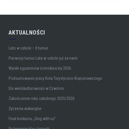
AKTUALNOŚCI
Lato w szkole – II turnus
Pierwszy turnus Lata w szkole już za nami
Wyniki egzaminów ósmoklasisty 2026
Podsumowanie pracy Koła Turystyczno-Krajoznawczego
Dni wielokulturowości w Czwórce
Zakończenie roku szkolnego 2025/2026
Życzenia wakacyjne
Finał konkursu „Sing with us”
Pożegnanie klas ósmych