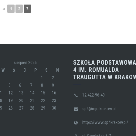
◄
1
2
3
SZKOŁA PODSTAWOWA
sierpień 2026
4 IM. ROMUALDA
W
Ś
C
P
S
N
TRAUGUTTA W KRAKO
1
2
4
5
6
7
8
9
11
12
13
14
15
16
12 422-96-49
18
19
20
21
22
23
25
26
27
28
29
30
sp4@mjo.krakow.pl
https://www.sp4krakow.pl/