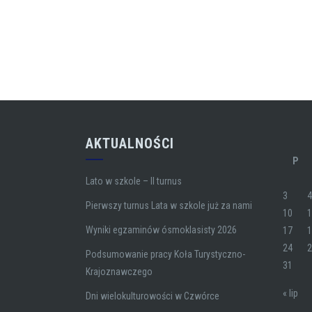
AKTUALNOŚCI
P
Lato w szkole – II turnus
3
Pierwszy turnus Lata w szkole już za nami
10
Wyniki egzaminów ósmoklasisty 2026
17
24
Podsumowanie pracy Koła Turystyczno-
31
Krajoznawczego
« lip
Dni wielokulturowości w Czwórce